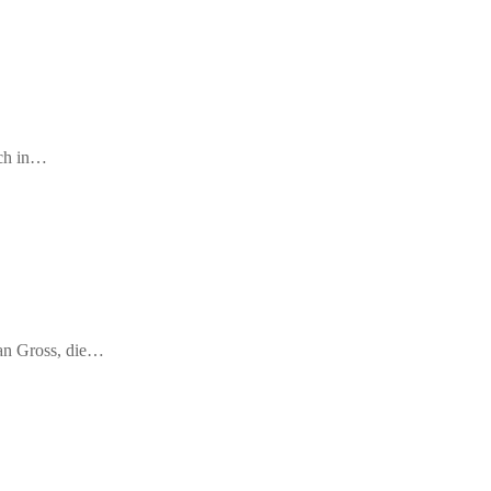
ich in…
fan Gross, die…