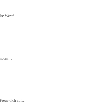
ie The Wow!…
nknoten…
.Freue dich auf…