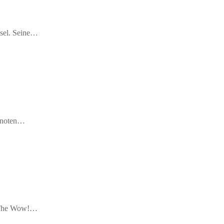
asel. Seine…
nknoten…
ie The Wow!…