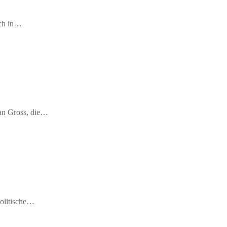
ich in…
fan Gross, die…
politische…