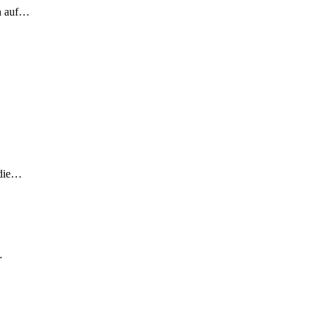
ch auf…
 die…
…