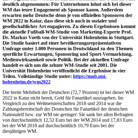
deutlich abgenommen: Für Unternehmen lohnt sich bei dieser
WM das teure Engagement als Sponsor kaum. Außerdem
erwarten mehr Deutsche denn je von offiziellen Sponsoren der
WM 2022 in Katar, dass diese sich auch in sozialer und
gesellschaftlicher Art engagieren.
Zu diesen Ergebnissen kommt
die aktuelle Fußball-WM-Studie von Marketing-Experte Prof.
Dr. Markus Voeth von der Universität Hohenheim in Stuttgart.
Die Studie basiert auf einer bevölkerungsrepräsentativen
Umfrage unter 1.000 Personen in Deutschland zu den Themen
sportliche Erwartungen, Sponsoring und Sport-Vermarktung,
Medienwirksamkeit sowie Politik. Bei der aktuellen Umfrage
handelt es sich um die zehnte WM-Studie seit 2001. Die
Universität Hohenheim veröffentlicht die Ergebnisse in vier
Teilen. Vollständige Studie unter:
https://mub.uni-
hohenheim.de/wm2022
Die breite Mehrheit der Deutschen (72,7 Prozent) ist bei dieser WM
2022 in Katar nicht bereit, Geld für Fanartikel auszugeben. Im
Vergleich zu den Weltmeisterschaften 2018 und 2014 war die
Zahlungsbereitschaft der Deutschen für Fanartikel der deutschen
Nationalelf bzw. zur WM nie geringer: Sie sank bei allen Befragten
von durchschnittlich 12,52 Euro bei der WM 2014 und 17,83 Euro
bei der WM 2018 auf durchschnittlich 10,79 Euro bei der
diesjährigen WM.