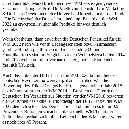
„Der Fanartikel-Markt bricht bei dieser WM sozusagen geradezu
zusammen“, bringt es Prof. Dr. Voeth vom Lehrstuhl für Marketing
& Business Development der Universität Hohenheim auf den Punkt:
„Die Bereitschaft der Deutschen, überhaupt Fanartikel der WM
2022 zu erwerben, ist über alle Produkte hinweg deutlich
gesunken.“
Wenn überhaupt, dann erwerben die Deutschen Fanartikel für die
WM 2022 nach wie vor in Ladengeschäften bzw. Kaufhäusern.
„Online-Handelsplattformen und insbesondere Online-
Fanartikelstores sind im Vergleich zu den Weltmeisterschaften 2014
und 2018 weiter auf dem Vormarsch“, ergänzt Co-Studienleiter
Yannick Urbitsch.
Auch das Trikot der DFB-Elf für die WM 2022 kommt bei der
deutschen Bevölkerung weniger gut an als früher. Was die
Bewertung des Trikot-Designs betrifft, ist genau wie im Jahr 2018
das Weltmeistertrikot der WM 2014 in Brasilien der Favorit der
Deutschen. Im Vergleich zur Situation vor der WM 2018 bewerten
die Deutschen das aktuelle Trikotdesign der DFB-Elf bei der WM
2022 deutlich schlechter. Dementsprechend können sich nur 9,5
Prozent der Befragten vorstellen, das aktuelle WM-Trikot der
Nationalmannschaft zu kaufen. Bei den beiden WMs zuvor waren
es noch über 40 Prozent.