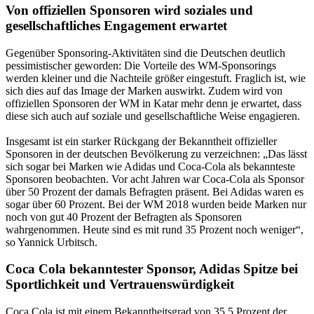
Von offiziellen Sponsoren wird soziales und
gesellschaftliches Engagement erwartet
Gegenüber Sponsoring-Aktivitäten sind die Deutschen deutlich
pessimistischer geworden: Die Vorteile des WM-Sponsorings
werden kleiner und die Nachteile größer eingestuft. Fraglich ist, wie
sich dies auf das Image der Marken auswirkt. Zudem wird von
offiziellen Sponsoren der WM in Katar mehr denn je erwartet, dass
diese sich auch auf soziale und gesellschaftliche Weise engagieren.
Insgesamt ist ein starker Rückgang der Bekanntheit offizieller
Sponsoren in der deutschen Bevölkerung zu verzeichnen: „Das lässt
sich sogar bei Marken wie Adidas und Coca-Cola als bekannteste
Sponsoren beobachten. Vor acht Jahren war Coca-Cola als Sponsor
über 50 Prozent der damals Befragten präsent. Bei Adidas waren es
sogar über 60 Prozent. Bei der WM 2018 wurden beide Marken nur
noch von gut 40 Prozent der Befragten als Sponsoren
wahrgenommen. Heute sind es mit rund 35 Prozent noch weniger“,
so Yannick Urbitsch.
Coca Cola bekanntester Sponsor, Adidas Spitze bei
Sportlichkeit und Vertrauenswürdigkeit
Coca Cola ist mit einem Bekanntheitsgrad von 35,5 Prozent der