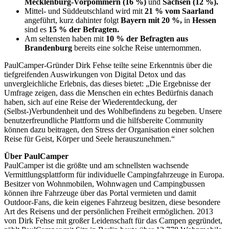
Mecklenburg-Vorpommern (16 %)
und
Sachsen (12 %).
Mittel- und Süddeutschland wird mit
21 % vom Saarland
angeführt, kurz dahinter folgt
Bayern mit 20 %,
in
Hessen
sind es
15 % der Befragten.
Am seltensten haben mit
10 % der Befragten aus
Brandenburg
bereits eine solche Reise unternommen.
PaulCamper-Gründer Dirk Fehse teilte seine Erkenntnis über die
tiefgreifenden Auswirkungen von Digital Detox und das
unvergleichliche Erlebnis, das dieses bietet: „Die Ergebnisse der
Umfrage zeigen, dass die Menschen ein echtes Bedürfnis danach
haben, sich auf eine Reise der Wiederentdeckung, der
(Selbst-)Verbundenheit und des Wohlbefindens zu begeben. Unsere
benutzerfreundliche Plattform und die hilfsbereite Community
können dazu beitragen, den Stress der Organisation einer solchen
Reise für Geist, Körper und Seele herauszunehmen.“
Über PaulCamper
PaulCamper ist die größte und am schnellsten wachsende
Vermittlungsplattform für individuelle Campingfahrzeuge in Europa.
Besitzer von Wohnmobilen, Wohnwagen und Campingbussen
können ihre Fahrzeuge über das Portal vermieten und damit
Outdoor-Fans, die kein eigenes Fahrzeug besitzen, diese besondere
Art des Reisens und der persönlichen Freiheit ermöglichen. 2013
von Dirk Fehse mit großer Leidenschaft für das Campen gegründet,