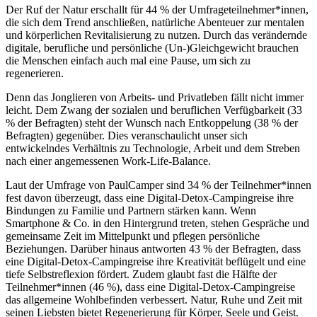
Der Ruf der Natur erschallt für 44 % der Umfrageteilnehmer*innen,
die sich dem Trend anschließen, natürliche Abenteuer zur mentalen
und körperlichen Revitalisierung zu nutzen. Durch das verändernde
digitale, berufliche und persönliche (Un-)Gleichgewicht brauchen
die Menschen einfach auch mal eine Pause, um sich zu
regenerieren.
Denn das Jonglieren von Arbeits- und Privatleben fällt nicht immer
leicht. Dem Zwang der sozialen und beruflichen Verfügbarkeit (33
% der Befragten) steht der Wunsch nach Entkoppelung (38 % der
Befragten) gegenüber. Dies veranschaulicht unser sich
entwickelndes Verhältnis zu Technologie, Arbeit und dem Streben
nach einer angemessenen Work-Life-Balance.
Laut der Umfrage von PaulCamper sind 34 % der Teilnehmer*innen
fest davon überzeugt, dass eine Digital-Detox-Campingreise ihre
Bindungen zu Familie und Partnern stärken kann. Wenn
Smartphone & Co. in den Hintergrund treten, stehen Gespräche und
gemeinsame Zeit im Mittelpunkt und pflegen persönliche
Beziehungen. Darüber hinaus antworten 43 % der Befragten, dass
eine Digital-Detox-Campingreise ihre Kreativität beflügelt und eine
tiefe Selbstreflexion fördert. Zudem glaubt fast die Hälfte der
Teilnehmer*innen (46 %), dass eine Digital-Detox-Campingreise
das allgemeine Wohlbefinden verbessert. Natur, Ruhe und Zeit mit
seinen Liebsten bietet Regenerierung für Körper, Seele und Geist.