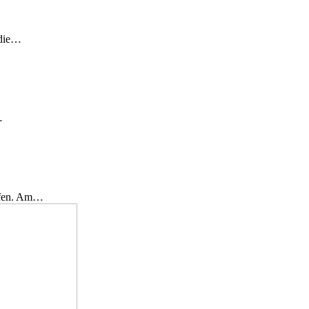
 die…
…
effen. Am…