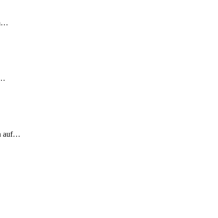
em…
!…
ch auf…