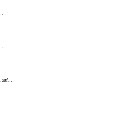
!…
em…
ch auf…