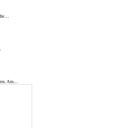
 die…
…
effen. Am…