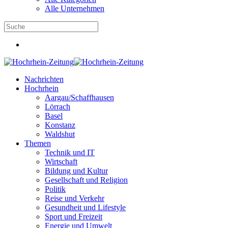
Alle Unternehmen
Nachrichten
Hochrhein
Aargau/Schaffhausen
Lörrach
Basel
Konstanz
Waldshut
Themen
Technik und IT
Wirtschaft
Bildung und Kultur
Gesellschaft und Religion
Politik
Reise und Verkehr
Gesundheit und Lifestyle
Sport und Freizeit
Energie und Umwelt