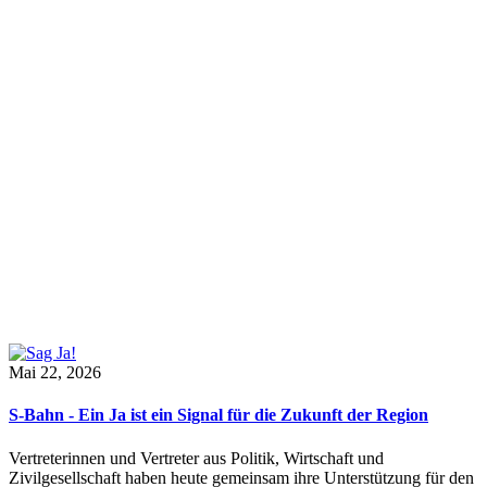
Mai 22, 2026
S-Bahn - Ein Ja ist ein Signal für die Zukunft der Region
Vertreterinnen und Vertreter aus Politik, Wirtschaft und
Zivilgesellschaft haben heute gemeinsam ihre Unterstützung für den