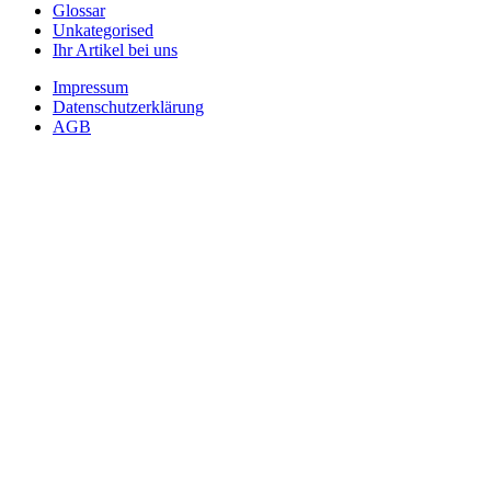
Glossar
Unkategorised
Ihr Artikel bei uns
Impressum
Datenschutzerklärung
AGB