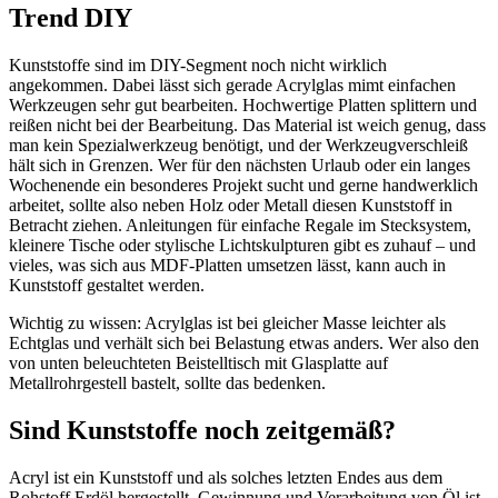
Trend DIY
Kunststoffe sind im DIY-Segment noch nicht wirklich
angekommen. Dabei lässt sich gerade Acrylglas mimt einfachen
Werkzeugen sehr gut bearbeiten. Hochwertige Platten splittern und
reißen nicht bei der Bearbeitung. Das Material ist weich genug, dass
man kein Spezialwerkzeug benötigt, und der Werkzeugverschleiß
hält sich in Grenzen. Wer für den nächsten Urlaub oder ein langes
Wochenende ein besonderes Projekt sucht und gerne handwerklich
arbeitet, sollte also neben Holz oder Metall diesen Kunststoff in
Betracht ziehen. Anleitungen für einfache Regale im Stecksystem,
kleinere Tische oder stylische Lichtskulpturen gibt es zuhauf – und
vieles, was sich aus MDF-Platten umsetzen lässt, kann auch in
Kunststoff gestaltet werden.
Wichtig zu wissen: Acrylglas ist bei gleicher Masse leichter als
Echtglas und verhält sich bei Belastung etwas anders. Wer also den
von unten beleuchteten Beistelltisch mit Glasplatte auf
Metallrohrgestell bastelt, sollte das bedenken.
Sind Kunststoffe noch zeitgemäß?
Acryl ist ein Kunststoff und als solches letzten Endes aus dem
Rohstoff Erdöl hergestellt. Gewinnung und Verarbeitung von Öl ist