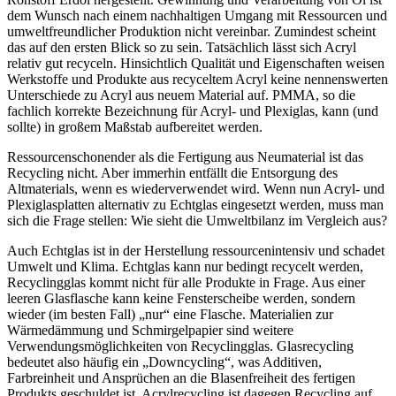
dem Wunsch nach einem nachhaltigen Umgang mit Ressourcen und
umweltfreundlicher Produktion nicht vereinbar. Zumindest scheint
das auf den ersten Blick so zu sein. Tatsächlich lässt sich Acryl
relativ gut recyceln. Hinsichtlich Qualität und Eigenschaften weisen
Werkstoffe und Produkte aus recyceltem Acryl keine nennenswerten
Unterschiede zu Acryl aus neuem Material auf. PMMA, so die
fachlich korrekte Bezeichnung für Acryl- und Plexiglas, kann (und
sollte) in großem Maßstab aufbereitet werden.
Ressourcenschonender als die Fertigung aus Neumaterial ist das
Recycling nicht. Aber immerhin entfällt die Entsorgung des
Altmaterials, wenn es wiederverwendet wird. Wenn nun Acryl- und
Plexiglasplatten alternativ zu Echtglas eingesetzt werden, muss man
sich die Frage stellen: Wie sieht die Umweltbilanz im Vergleich aus?
Auch Echtglas ist in der Herstellung ressourcenintensiv und schadet
Umwelt und Klima. Echtglas kann nur bedingt recycelt werden,
Recyclingglas kommt nicht für alle Produkte in Frage. Aus einer
leeren Glasflasche kann keine Fensterscheibe werden, sondern
wieder (im besten Fall) „nur“ eine Flasche. Materialien zur
Wärmedämmung und Schmirgelpapier sind weitere
Verwendungsmöglichkeiten von Recyclingglas. Glasrecycling
bedeutet also häufig ein „Downcycling“, was Additiven,
Farbreinheit und Ansprüchen an die Blasenfreiheit des fertigen
Produkts geschuldet ist. Acrylrecycling ist dagegen Recycling auf