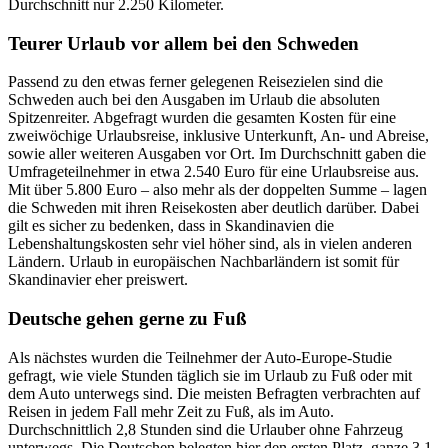
Durchschnitt nur 2.250 Kilometer.
Teurer Urlaub vor allem bei den Schweden
Passend zu den etwas ferner gelegenen Reisezielen sind die
Schweden auch bei den Ausgaben im Urlaub die absoluten
Spitzenreiter. Abgefragt wurden die gesamten Kosten für eine
zweiwöchige Urlaubsreise, inklusive Unterkunft, An- und Abreise,
sowie aller weiteren Ausgaben vor Ort. Im Durchschnitt gaben die
Umfrageteilnehmer in etwa 2.540 Euro für eine Urlaubsreise aus.
Mit über 5.800 Euro – also mehr als der doppelten Summe – lagen
die Schweden mit ihren Reisekosten aber deutlich darüber. Dabei
gilt es sicher zu bedenken, dass in Skandinavien die
Lebenshaltungskosten sehr viel höher sind, als in vielen anderen
Ländern. Urlaub in europäischen Nachbarländern ist somit für
Skandinavier eher preiswert.
Deutsche gehen gerne zu Fuß
Als nächstes wurden die Teilnehmer der Auto-Europe-Studie
gefragt, wie viele Stunden täglich sie im Urlaub zu Fuß oder mit
dem Auto unterwegs sind. Die meisten Befragten verbrachten auf
Reisen in jedem Fall mehr Zeit zu Fuß, als im Auto.
Durchschnittlich 2,8 Stunden sind die Urlauber ohne Fahrzeug
unterwegs. Die Deutschen belegten hier den ersten Platz, ganze 3,1