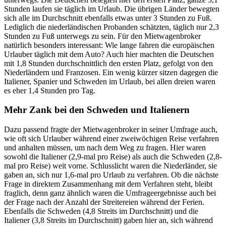
Stunden laufen sie täglich im Urlaub. Die übrigen Länder bewegten
sich alle im Durchschnitt ebenfalls etwas unter 3 Stunden zu Fuß.
Lediglich die niederländischen Probanden schätzten, täglich nur 2,3
Stunden zu Fuß unterwegs zu sein. Für den Mietwagenbroker
natürlich besonders interessant: Wie lange fahren die europäischen
Urlauber täglich mit dem Auto? Auch hier machten die Deutschen
mit 1,8 Stunden durchschnittlich den ersten Platz, gefolgt von den
Niederländern und Franzosen. Ein wenig kürzer sitzen dagegen die
Italiener, Spanier und Schweden im Urlaub, bei allen dreien waren
es eher 1,4 Stunden pro Tag.
Mehr Zank bei den Schweden und Italienern
Dazu passend fragte der Mietwagenbroker in seiner Umfrage auch,
wie oft sich Urlauber während einer zweiwöchigen Reise verfahren
und anhalten müssen, um nach dem Weg zu fragen. Hier waren
sowohl die Italiener (2,9-mal pro Reise) als auch die Schweden (2,8-
mal pro Reise) weit vorne. Schlusslicht waren die Niederländer, sie
gaben an, sich nur 1,6-mal pro Urlaub zu verfahren. Ob die nächste
Frage in direktem Zusammenhang mit dem Verfahren steht, bleibt
fraglich, denn ganz ähnlich waren die Umfrageergebnisse auch bei
der Frage nach der Anzahl der Streitereien während der Ferien.
Ebenfalls die Schweden (4,8 Streits im Durchschnitt) und die
Italiener (3,8 Streits im Durchschnitt) gaben hier an, sich während