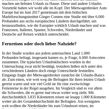
machen am liebsten Urlaub zu Hause. Diese und andere Urlaubs-
Vorurteile haben wir wohl alle im Kopf. Der Mietwagenbroker Auto
Europe hat im Juni 2017 gemeinsam mit dem britischen
Marktforschungsinstitut Ginger Comms eine Studie mit über 6.000
Probanden aus sechs europäischen Ländern durchgeführt, um
herauszufinden, wie die Europäer wirklich Urlaub machen und was
Franzosen, Italiener, Spanier, Schweden, Niederländer und
Deutsche auf Reisen wirklich unterscheidet.
Fernreisen oder doch lieber Nahziele?
In der Studie wurden aus jedem untersuchten Land 1.000
Probanden befragt, insgesamt kamen so, je Frage, 6.000 Antworten
zusammen. Die typischen Urlaubsklischees wurden in der
Untersuchung zwar nicht bestätigt, trotzdem ließen sich unter den
verschiedenen Ländern doch einige Unterschiede feststellen.
Eingangs fragte der Mietwagenbroker zunächst die Urlaubs-Basics
ab: Zum einen, wie weit weg die Befragten für ihren letzten Urlaub
gereist waren und wie viel Geld sie für eine zweiwöchige
Ferienreise in der Regel ausgeben. Im Vergleich sind es vor allem
die Schweden, die es gerne mal etwas weiter weg zieht. Mit
durchschnittlich 3.835 Kilometern reisen sie knapp 1.000 Kilometer
weiter als der Gesamtdurchschnitt der Befragten. Am wenigsten
weit wollten die Niederländer bis zum Urlaubsort reisen, im