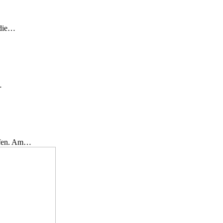
 die…
…
effen. Am…