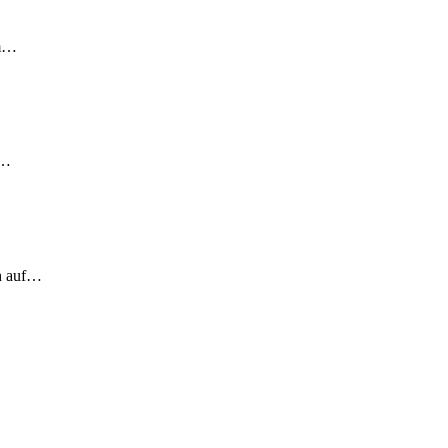
em…
!…
ch auf…