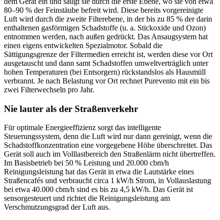
dem Gerät ein und saugt sie durch die erste Ebene, wo sie von etwa
80–90 % der Feinstäube befreit wird. Diese bereits vorgereinigte
Luft wird durch die zweite Filterebene, in der bis zu 85 % der darin
enthaltenen gasförmigen Schadstoffe (u. a. Stickoxide und Ozon)
entnommen werden, nach außen gedrückt. Das Ansaugsystem hat
einen eigens entwickelten Spezialmotor. Sobald die
Sättigungsgrenze der Filtermedien erreicht ist, werden diese vor Ort
ausgetauscht und dann samt Schadstoffen umweltverträglich unter
hohen Temperaturen (bei Entsorgern) rückstandslos als Hausmüll
verbrannt. Je nach Belastung vor Ort rechnet Purevento mit ein bis
zwei Filterwechseln pro Jahr.
Nie lauter als der Straßenverkehr
Für optimale Energieeffizienz sorgt das intelligente
Steuerungssystem, denn die Luft wird nur dann gereinigt, wenn die
Schadstoffkonzentration eine vorgegebene Höhe überschreitet. Das
Gerät soll auch im Volllastbereich den Straßenlärm nicht übertreffen.
Im Basisbetrieb bei 50 % Leistung und 20.000 cbm/h
Reinigungsleistung hat das Gerät in etwa die Lautstärke eines
Straßencafés und verbraucht circa 1 kW/h Strom, in Vollauslastung
bei etwa 40.000 cbm/h sind es bis zu 4,5 kW/h. Das Gerät ist
sensorgesteuert und richtet die Reinigungsleistung am
Verschmutzungsgrad der Luft aus.