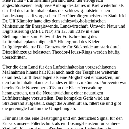
Kiel/Trittau - Luftfilteranlagen sind nach der erfolgreich
abgeschlossenen Testphase Anfang des Jahres in Kiel weiterhin als
ein Teil des Luftreinhalteplans der schleswig-holsteinischen
Landeshauptstadt vorgesehen. Der Oberbürgermeister der Stadt Kiel
Dr. Ulf Kämpfer hatte dies dem schleswig-holsteinischen
Ministerium für Energiewende, Landwirtschaft, Umwelt, Natur und
Digitalisierung (MELUND) am 12. Juli 2019 in einer
Stellungnahme zum Entwurf der Fortschreibung des
Luftreinhalteplans mitgeteilt.* Hintergrund des Kieler
Luftgüteproblems: Die Grenzwerte für Stickoxide am stark durch
Dieselfahrzeuge belasteten Theodor-Heuss-Rings werden häufig
überschritten.
Über die dem Land für den Luftreinhalteplan vorgeschlagenen
Maßnahmen hinaus hält Kiel auch nach der Testphase weiterhin
daran fest, Luftfilteranlagen als eine Möglichkeit einzusetzen, um
den Luftreinhalteplan des Landes erfüllen zu können. Purevento war
bereits Ende November 2018 an die Kieler Verwaltung
herangetreten, um die Neuentwicklung einer neuartigen
Luftfilteranlage vorzustellen. Das kompakte Gerät wird am
Straßenrand aufgestellt, saugt die Außenluft an, filtert sie und gibt
die gereinigte Luft an die Umgebung ab.
„Für uns ist das eine Bestätigung und ein deutliches Signal für den
Einsatz unserer Filtertechnik als ein Lösungsbaustein für saubere
Stadtluft. Es spornt uns außerdem an, unsere Technologie im