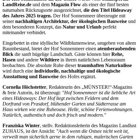
LandReise.de
und dem
Magaz
in Flow
als einer der fünf besten
naturnahen Rückzugsorte ausgezeichnet,
die den Titel Hideaway
des Jahres 2025 tragen.
Der Hof Sonnenmeer überzeugte mit
seiner
nachhaltigen Architektur, der ökologischen Bauweise
und
dem besonderen Konzept, das
Natur und Urlaub
perfekt
miteinander verbindet.
Eingebettet in eine idyllische Wildblumenwiese, umgeben von altem
Baumbestand, bietet der Hof Sonnenmeer einen
atemberaubenden
Blick
die sanft hügelige Landschaft. Gäste können hier
Rehe,
Hasen
und andere
Wildtiere
in ihrem natürlichen Lebensraum
beobachten. Die absolute Ruhe dieser
traumhaften Naturkulisse
wird durch eine
individuelle,
nachhaltige und ökologische
Ausstattung und Bauweise
des Hofes ergänzt.
Cornelia Höchstetter
, Redakteurin des „MÜNSTER!“-Magazins
& freie Autorin, ist überzeugt:
"Hof Sonnenmeer ist die liebliche Art
eines Hideaways: Der Hof liegt zwischen Feldern und dem
Dorfrand von Prasdorf, blühender Garten und Südterrasse am
Haus wirken wie eine Ruheoase. Helle, schöne Ferienwohnungen.
Natürlich, authentisch und doch frisch und modern."
Franziska Winter
, stellv. Redaktionsleiterin des Magazins Landlust
ZUHAUS, ist der Ansicht:
"Auch wenn die Ostsee nicht weit ist,
verweilt man sicherlich gerne in dem ruhigen, malerischen Garten