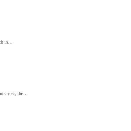
ich in…
fan Gross, die…