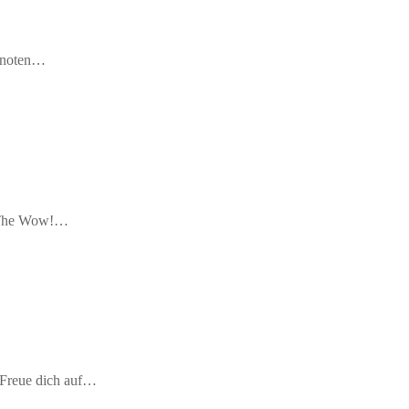
nknoten…
ie The Wow!…
.Freue dich auf…