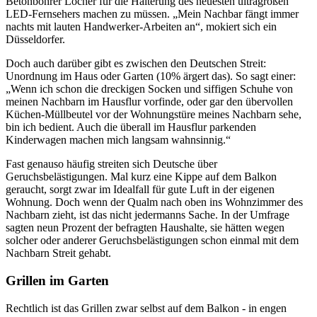
Betonbohrer Löcher für die Halterung des neuesten ultragroßen
LED-Fernsehers machen zu müssen. „Mein Nachbar fängt immer
nachts mit lauten Handwerker-Arbeiten an“, mokiert sich ein
Düsseldorfer.
Doch auch darüber gibt es zwischen den Deutschen Streit:
Unordnung im Haus oder Garten (10% ärgert das). So sagt einer:
„Wenn ich schon die dreckigen Socken und siffigen Schuhe von
meinen Nachbarn im Hausflur vorfinde, oder gar den übervollen
Küchen-Müllbeutel vor der Wohnungstüre meines Nachbarn sehe,
bin ich bedient. Auch die überall im Hausflur parkenden
Kinderwagen machen mich langsam wahnsinnig.“
Fast genauso häufig streiten sich Deutsche über
Geruchsbelästigungen. Mal kurz eine Kippe auf dem Balkon
geraucht, sorgt zwar im Idealfall für gute Luft in der eigenen
Wohnung. Doch wenn der Qualm nach oben ins Wohnzimmer des
Nachbarn zieht, ist das nicht jedermanns Sache. In der Umfrage
sagten neun Prozent der befragten Haushalte, sie hätten wegen
solcher oder anderer Geruchsbelästigungen schon einmal mit dem
Nachbarn Streit gehabt.
Grillen im Garten
Rechtlich ist das Grillen zwar selbst auf dem Balkon - in engen