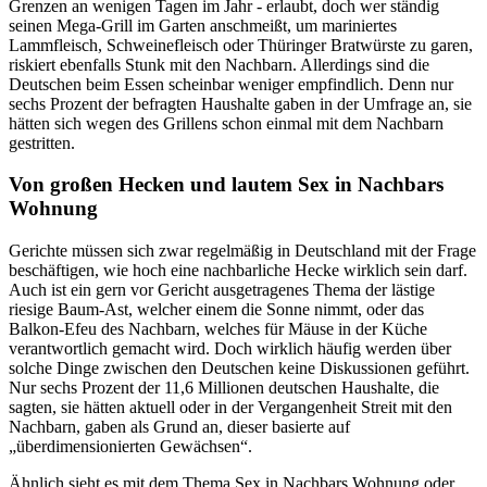
Grenzen an wenigen Tagen im Jahr - erlaubt, doch wer ständig
seinen Mega-Grill im Garten anschmeißt, um mariniertes
Lammfleisch, Schweinefleisch oder Thüringer Bratwürste zu garen,
riskiert ebenfalls Stunk mit den Nachbarn. Allerdings sind die
Deutschen beim Essen scheinbar weniger empfindlich. Denn nur
sechs Prozent der befragten Haushalte gaben in der Umfrage an, sie
hätten sich wegen des Grillens schon einmal mit dem Nachbarn
gestritten.
Von großen Hecken und lautem Sex in Nachbars
Wohnung
Gerichte müssen sich zwar regelmäßig in Deutschland mit der Frage
beschäftigen, wie hoch eine nachbarliche Hecke wirklich sein darf.
Auch ist ein gern vor Gericht ausgetragenes Thema der lästige
riesige Baum-Ast, welcher einem die Sonne nimmt, oder das
Balkon-Efeu des Nachbarn, welches für Mäuse in der Küche
verantwortlich gemacht wird. Doch wirklich häufig werden über
solche Dinge zwischen den Deutschen keine Diskussionen geführt.
Nur sechs Prozent der 11,6 Millionen deutschen Haushalte, die
sagten, sie hätten aktuell oder in der Vergangenheit Streit mit den
Nachbarn, gaben als Grund an, dieser basierte auf
„überdimensionierten Gewächsen“.
Ähnlich sieht es mit dem Thema Sex in Nachbars Wohnung oder