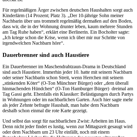
Für regelmäßigen Ärger zwischen deutschen Haushalten sorgt auch
Kinderlärm (14 Prozent; Platz 3). „Der 10-jährige Sohn meiner
Nachbarin über uns trommelt regelmäßig dermaßen auf den Boden,
dass wir, die in der Wohnung drunter leben, kaum mehrere Stunden
am Tag Ruhe haben“, erklärt eine Berlinerin. Ein Bocholter sagte:
„Ich kriege schon die Krise, wenn ich über mir nur Schritte von
irgendwelchen Nachbarn höre“.
Dauerbrenner sind auch Haustiere
Ein Dauerbrenner im Maschendrahtzaun-Drama in Deutschland
sind auch Haustiere. Immerhin jeder 10. hatte mit seinem Nachbarn
oder seiner Nachbarin schon Streit, wenn Herrchen mit seinem
„stinkenden Köter“ (O-Ton Münchner Bürger) oder „dem überall
hinmachenden Hündchen“ (O-Ton Hamburger Bürger) dreimal am
Tag Gassi geht. Ebenfalls ein Klassiker: Belästigungen durch Partys
in Wohnungen oder im nachbarlichen Garten. Auch hier sagte mehr
als jeder Zehnte befragte Haushalt, man habe dem Nachbarn
deshalb schon einmal die rote Karte gezeigt.
Und selbst das sorgt für nachbarlichen Zwist: Arbeiten im Haus.
Denn nicht jeder findet es lustig, wenn zur Mittagszeit gesaugt wird
oder dem Nachbarn um 23 Uhr einfällt, noch mit einem