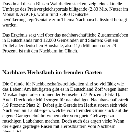
Dass in all diesen Binsen Wahrheiten stecken, zeigt eine aktuelle
Umfrage des Preisvergleichsportals billiger.de (2,83 Mio. Nutzer im
Monat lt. AGOF), wofür rund 7.400 Deutsche
bevölkerungsrepräsentativ zum Thema Nachbarschaftsstreit befragt
wurden.
Das Ergebnis sagt viel über das nachbarschaftliche Zusammenleben
in Deutschlands rund 12.000 Gemeinden und Städten: Gut ein
Drittel aller deutschen Haushalte, also 11,6 Millionen oder 29
Prozent, ist mit den Nachbarn im Clinch.
Nachbars Herbstlaub im fremden Garten
Die Gründe für Nachbarschaftsstreitigkeiten sind so vielfältig wie
das Leben: Am häufigsten gibt es in Deutschland Zoff wegen lauter
Musikanlagen oder dröhnender Fernseher (27 Prozent; Platz 1).
Auch Dreck oder Müll sorgen für nachhaltigen Nachbarschaftsstreit
(19 Prozent; Platz 2). Dabei gilt: Gerade im Herbst stören sich viele
Nachbarn an Laubbergen, welche vom fremden Grundstück auf die
eigene Garageneinfahrt wehen oder verregnete Gehwege zu
rutschigen Laubahnen machen. Doch auch das ärgert viele: Wenn
der eigens gepflegte Rasen mit Herbstblättern vom Nachbarn
übersät ist.