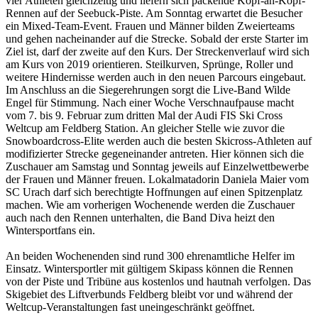
vier Athleten gleichzeitig und liefern sich packende Kopf-an-Kopf-
Rennen auf der Seebuck-Piste. Am Sonntag erwartet die Besucher
ein Mixed-Team-Event. Frauen und Männer bilden Zweierteams
und gehen nacheinander auf die Strecke. Sobald der erste Starter im
Ziel ist, darf der zweite auf den Kurs. Der Streckenverlauf wird sich
am Kurs von 2019 orientieren. Steilkurven, Sprünge, Roller und
weitere Hindernisse werden auch in den neuen Parcours eingebaut.
Im Anschluss an die Siegerehrungen sorgt die Live-Band Wilde
Engel für Stimmung. Nach einer Woche Verschnaufpause macht
vom 7. bis 9. Februar zum dritten Mal der Audi FIS Ski Cross
Weltcup am Feldberg Station. An gleicher Stelle wie zuvor die
Snowboardcross-Elite werden auch die besten Skicross-Athleten auf
modifizierter Strecke gegeneinander antreten. Hier können sich die
Zuschauer am Samstag und Sonntag jeweils auf Einzelwettbewerbe
der Frauen und Männer freuen. Lokalmatadorin Daniela Maier vom
SC Urach darf sich berechtigte Hoffnungen auf einen Spitzenplatz
machen. Wie am vorherigen Wochenende werden die Zuschauer
auch nach den Rennen unterhalten, die Band Diva heizt den
Wintersportfans ein.
An beiden Wochenenden sind rund 300 ehrenamtliche Helfer im
Einsatz. Wintersportler mit gültigem Skipass können die Rennen
von der Piste und Tribüne aus kostenlos und hautnah verfolgen. Das
Skigebiet des Liftverbunds Feldberg bleibt vor und während der
Weltcup-Veranstaltungen fast uneingeschränkt geöffnet.