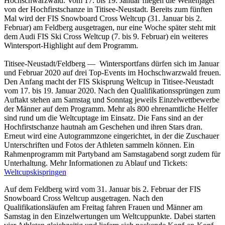
Hochschwarzwald. Vom 17. bis 19. Januar fliegen die Weitenjäger
von der Hochfirstschanze in Titisee-Neustadt. Bereits zum fünften
Mal wird der FIS Snowboard Cross Weltcup (31. Januar bis 2.
Februar) am Feldberg ausgetragen, nur eine Woche später steht mit
dem Audi FIS Ski Cross Weltcup (7. bis 9. Februar) ein weiteres
Wintersport-Highlight auf dem Programm.
Titisee-Neustadt/Feldberg — Wintersportfans dürfen sich im Januar
und Februar 2020 auf drei Top-Events im Hochschwarzwald freuen.
Den Anfang macht der FIS Skisprung Weltcup in Titisee-Neustadt
vom 17. bis 19. Januar 2020. Nach den Qualifikationssprüngen zum
Auftakt stehen am Samstag und Sonntag jeweils Einzelwettbewerbe
der Männer auf dem Programm. Mehr als 800 ehrenamtliche Helfer
sind rund um die Weltcuptage im Einsatz. Die Fans sind an der
Hochfirstschanze hautnah am Geschehen und ihren Stars dran.
Erneut wird eine Autogrammzone eingerichtet, in der die Zuschauer
Unterschriften und Fotos der Athleten sammeln können. Ein
Rahmenprogramm mit Partyband am Samstagabend sorgt zudem für
Unterhaltung. Mehr Informationen zu Ablauf und Tickets:
Weltcupskispringen
Auf dem Feldberg wird vom 31. Januar bis 2. Februar der FIS
Snowboard Cross Weltcup ausgetragen. Nach den
Qualifikationsläufen am Freitag fahren Frauen und Männer am
Samstag in den Einzelwertungen um Weltcuppunkte. Dabei starten