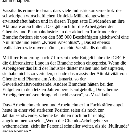
Jammerlappen.“
Vassiliadis erinnerte daran, dass viele Industriekonzerne trotz des
schwierigen wirtschaftlichen Umfelds Milliardengewinne
erwirtschaftet haben und in diesen Tagen satte Dividenden an ihre
Aktionäre ausschütten. Das gilt auch für die Arbeitgeber der
Chemie- und Pharmaindustrie. In der aktuellen Tarifrunde der
Branche fordern sie von den 585.000 Beschäftigten gleichwohl eine
Nullrunde und einen „Krisen-Abschluss“. „Das ist ebenso
realitätsfern wie unverschämt“, machte Vassiliadis deutlich.
Mit ihrer Forderung nach 7 Prozent mehr Entgelt habe die IGBCE
die differenzierte Lage in der Branche schon eingepreist. Wenn die
Arbeitgeber das Bild der Industrie düster malten und behaupteten,
sie habe nichts zu verteilen, schade das massiv der Attraktivität von
Chemie und Pharma am Arbeitsmarkt, so der
Gewerkschaftsvorsitzende. Andere Branchen hätten bei den
Entgelten in den letzten Jahren bereits aufgeholt. „Die Chemie-
Arbeitgeber müssen dringend nachbessern“, so Vassiliadis.
Dass Arbeitnehmerinnen und Arbeitnehmer im Fachkräftemangel
heute in einer viel stärkeren Position seien als noch zur
Jahrtausendwende, scheine bei ihnen noch nicht richtig
angekommen zu sein. „Wenn die Chemie-Arbeitgeber so
weitermachen, zieht ihr Personal schneller weiter, als sie ,Nullrunde‘
sagen können.“