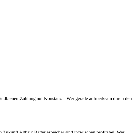
n Wildbienen-Zählung auf Konstanz – Wer gerade aufmerksam durch de
nen Zukunft Altbau: Batteriespeicher sind inzwischen profitabel. Wer…