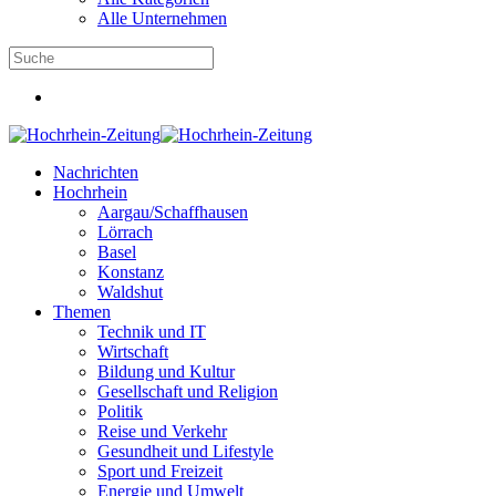
Alle Unternehmen
Nachrichten
Hochrhein
Aargau/Schaffhausen
Lörrach
Basel
Konstanz
Waldshut
Themen
Technik und IT
Wirtschaft
Bildung und Kultur
Gesellschaft und Religion
Politik
Reise und Verkehr
Gesundheit und Lifestyle
Sport und Freizeit
Energie und Umwelt