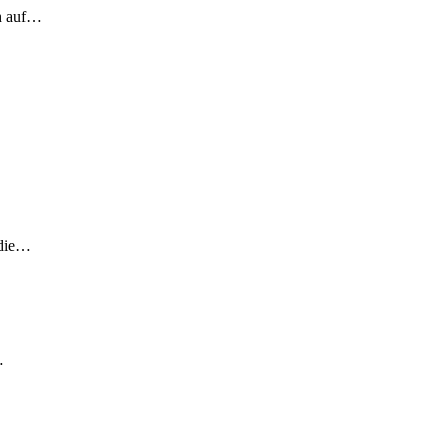
ch auf…
 die…
…