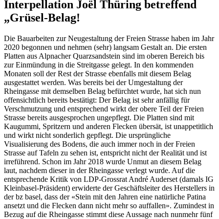
Interpellation Joël Thüring betreffend
„Grüsel-Belag!
Die Bauarbeiten zur Neugestaltung der Freien Strasse haben im Jahr
2020 begonnen und nehmen (sehr) langsam Gestalt an. Die ersten
Platten aus Alpnacher Quarzsandstein sind im oberen Bereich bis
zur Einmündung in die Streitgasse gelegt. In den kommenden
Monaten soll der Rest der Strasse ebenfalls mit diesem Belag
ausgestattet werden. Was bereits bei der Umgestaltung der
Rheingasse mit demselben Belag befürchtet wurde, hat sich nun
offensichtlich bereits bestätigt: Der Belag ist sehr anfällig für
Verschmutzung und entsprechend wirkt der obere Teil der Freien
Strasse bereits ausgesprochen ungepflegt. Die Platten sind mit
Kaugummi, Spritzern und anderen Flecken übersät, ist unappetitlich
und wirkt nicht sonderlich gepflegt. Die ursprüngliche
Visualisierung des Bodens, die auch immer noch in der Freien
Strasse auf Tafeln zu sehen ist, entspricht nicht der Realität und ist
irreführend. Schon im Jahr 2018 wurde Unmut an diesem Belag
laut, nachdem dieser in der Rheingasse verlegt wurde. Auf die
entsprechende Kritik von LDP-Grossrat André Auderset (damals IG
Kleinbasel-Präsident) erwiderte der Geschäftsleiter des Herstellers in
der bz basel, dass der «Stein mit den Jahren eine natürliche Patina
ansetzt und die Flecken dann nicht mehr so auffallen». Zumindest in
Bezug auf die Rheingasse stimmt diese Aussage nach nunmehr fünf