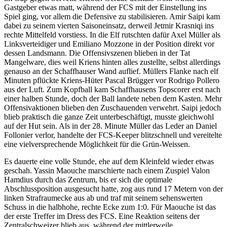
Gastgeber etwas matt, während der FCS mit der Einstellung ins
Spiel ging, vor allem die Defensive zu stabilisieren. Amir Saipi kam
dabei zu seinem vierten Saisoneinsatz, derweil Jetmir Krasniqi ins
rechte Mittelfeld vorstiess. In die Elf rutschten dafür Axel Müller als
Linksverteidiger und Emiliano Mozzone in der Position direkt vor
dessen Landsmann. Die Offensivszenen blieben in der Tat
Mangelware, dies weil Kriens hinten alles zustellte, selbst allerdings
genauso an der Schaffhauser Wand auflief. Müllers Flanke nach elf
Minuten pflückte Kriens-Hüter Pascal Brügger vor Rodrigo Pollero
aus der Luft. Zum Kopfball kam Schaffhausens Topscorer erst nach
einer halben Stunde, doch der Ball landete neben dem Kasten. Mehr
Offensivaktionen blieben den Zuschauenden verwehrt. Saipi jedoch
blieb praktisch die ganze Zeit unterbeschäftigt, musste gleichwohl
auf der Hut sein. Als in der 28. Minute Müller das Leder an Daniel
Follonier verlor, handelte der FCS-Keeper blitzschnell und vereitelte
eine vielversprechende Möglichkeit für die Grün-Weissen.
Es dauerte eine volle Stunde, ehe auf dem Kleinfeld wieder etwas
geschah. Yassin Maouche marschierte nach einem Zuspiel Valon
Hamdius durch das Zentrum, bis er sich die optimale
Abschlussposition ausgesucht hatte, zog aus rund 17 Metern von der
linken Strafraumecke aus ab und traf mit seinem sehenswerten
Schuss in die halbhohe, rechte Ecke zum 1:0. Für Maouche ist das
der erste Treffer im Dress des FCS. Eine Reaktion seitens der
Zentralschweizer blieb aus, während der mittlerweile