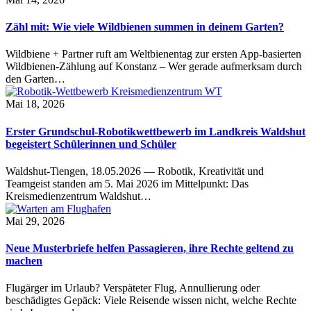
Zähl mit: Wie viele Wildbienen summen in deinem Garten?
Wildbiene + Partner ruft am Weltbienentag zur ersten App-basierten
Wildbienen-Zählung auf Konstanz – Wer gerade aufmerksam durch
den Garten…
Mai 18, 2026
Erster Grundschul-Robotikwettbewerb im Landkreis Waldshut
begeistert Schülerinnen und Schüler
Waldshut-Tiengen, 18.05.2026 — Robotik, Kreativität und
Teamgeist standen am 5. Mai 2026 im Mittelpunkt: Das
Kreismedienzentrum Waldshut…
Mai 29, 2026
Neue Musterbriefe helfen Passagieren, ihre Rechte geltend zu
machen
Flugärger im Urlaub? Verspäteter Flug, Annullierung oder
beschädigtes Gepäck: Viele Reisende wissen nicht, welche Rechte