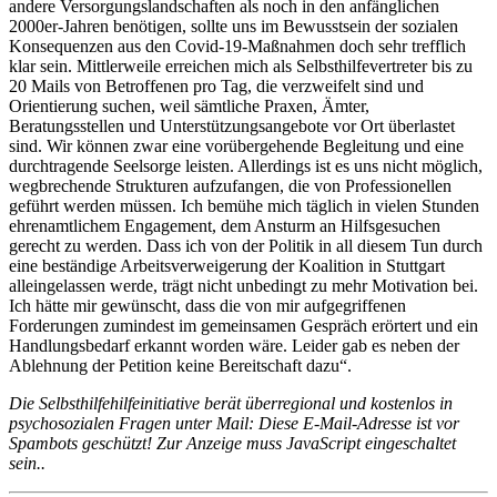
andere Versorgungslandschaften als noch in den anfänglichen
2000er-Jahren benötigen, sollte uns im Bewusstsein der sozialen
Konsequenzen aus den Covid-19-Maßnahmen doch sehr trefflich
klar sein. Mittlerweile erreichen mich als Selbsthilfevertreter bis zu
20 Mails von Betroffenen pro Tag, die verzweifelt sind und
Orientierung suchen, weil sämtliche Praxen, Ämter,
Beratungsstellen und Unterstützungsangebote vor Ort überlastet
sind. Wir können zwar eine vorübergehende Begleitung und eine
durchtragende Seelsorge leisten. Allerdings ist es uns nicht möglich,
wegbrechende Strukturen aufzufangen, die von Professionellen
geführt werden müssen. Ich bemühe mich täglich in vielen Stunden
ehrenamtlichem Engagement, dem Ansturm an Hilfsgesuchen
gerecht zu werden. Dass ich von der Politik in all diesem Tun durch
eine beständige Arbeitsverweigerung der Koalition in Stuttgart
alleingelassen werde, trägt nicht unbedingt zu mehr Motivation bei.
Ich hätte mir gewünscht, dass die von mir aufgegriffenen
Forderungen zumindest im gemeinsamen Gespräch erörtert und ein
Handlungsbedarf erkannt worden wäre. Leider gab es neben der
Ablehnung der Petition keine Bereitschaft dazu“.
Die Selbsthilfehilfeinitiative berät überregional und kostenlos in
psychosozialen Fragen unter Mail:
Diese E-Mail-Adresse ist vor
Spambots geschützt! Zur Anzeige muss JavaScript eingeschaltet
sein.
.