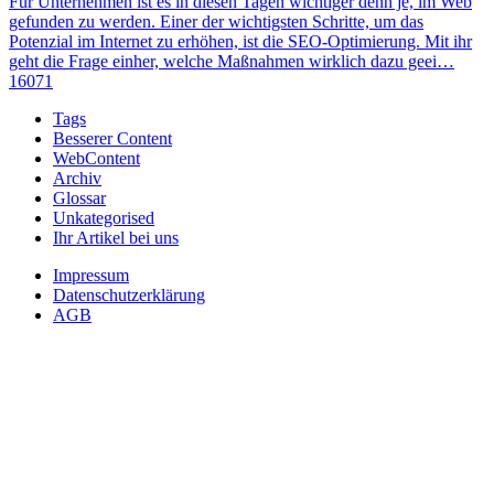
Für Unternehmen ist es in diesen Tagen wichtiger denn je, im Web
gefunden zu werden. Einer der wichtigsten Schritte, um das
Potenzial im Internet zu erhöhen, ist die SEO-Optimierung. Mit ihr
geht die Frage einher, welche Maßnahmen wirklich dazu geei…
16071
Tags
Besserer Content
WebContent
Archiv
Glossar
Unkategorised
Ihr Artikel bei uns
Impressum
Datenschutzerklärung
AGB