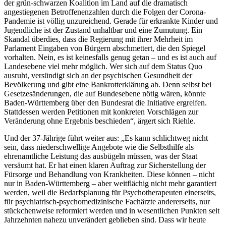
der grün-schwarzen Koalition im Land auf die dramatisch
angestiegenen Betroffenenzahlen durch die Folgen der Corona-
Pandemie ist völlig unzureichend. Gerade für erkrankte Kinder und
Jugendliche ist der Zustand unhaltbar und eine Zumutung. Ein
Skandal überdies, dass die Regierung mit ihrer Mehrheit im
Parlament Eingaben von Bürgern abschmettert, die den Spiegel
vorhalten. Nein, es ist keinesfalls genug getan – und es ist auch auf
Landesebene viel mehr möglich. Wer sich auf dem Status Quo
ausruht, versündigt sich an der psychischen Gesundheit der
Bevölkerung und gibt eine Bankrotterklärung ab. Denn selbst bei
Gesetzesänderungen, die auf Bundesebene nötig wären, könnte
Baden-Württemberg über den Bundesrat die Initiative ergreifen.
Stattdessen werden Petitionen mit konkreten Vorschlägen zur
Veränderung ohne Ergebnis beschieden“, ärgert sich Riehle.
Und der 37-Jährige führt weiter aus: „Es kann schlichtweg nicht
sein, dass niederschwellige Angebote wie die Selbsthilfe als
ehrenamtliche Leistung das ausbügeln müssen, was der Staat
versäumt hat. Er hat einen klaren Auftrag zur Sicherstellung der
Fürsorge und Behandlung von Krankheiten. Diese können – nicht
nur in Baden-Württemberg – aber weitflächig nicht mehr garantiert
werden, weil die Bedarfsplanung für Psychotherapeuten einerseits,
für psychiatrisch-psychomedizinische Fachärzte andererseits, nur
stückchenweise reformiert werden und in wesentlichen Punkten seit
Jahrzehnten nahezu unverändert geblieben sind. Dass wir heute