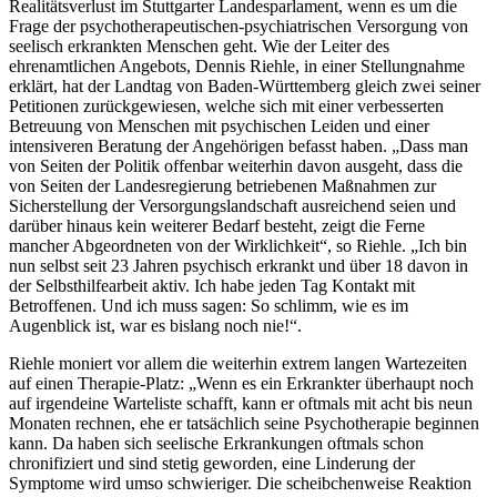
Realitätsverlust im Stuttgarter Landesparlament, wenn es um die
Frage der psychotherapeutischen-psychiatrischen Versorgung von
seelisch erkrankten Menschen geht. Wie der Leiter des
ehrenamtlichen Angebots, Dennis Riehle, in einer Stellungnahme
erklärt, hat der Landtag von Baden-Württemberg gleich zwei seiner
Petitionen zurückgewiesen, welche sich mit einer verbesserten
Betreuung von Menschen mit psychischen Leiden und einer
intensiveren Beratung der Angehörigen befasst haben. „Dass man
von Seiten der Politik offenbar weiterhin davon ausgeht, dass die
von Seiten der Landesregierung betriebenen Maßnahmen zur
Sicherstellung der Versorgungslandschaft ausreichend seien und
darüber hinaus kein weiterer Bedarf besteht, zeigt die Ferne
mancher Abgeordneten von der Wirklichkeit“, so Riehle. „Ich bin
nun selbst seit 23 Jahren psychisch erkrankt und über 18 davon in
der Selbsthilfearbeit aktiv. Ich habe jeden Tag Kontakt mit
Betroffenen. Und ich muss sagen: So schlimm, wie es im
Augenblick ist, war es bislang noch nie!“.
Riehle moniert vor allem die weiterhin extrem langen Wartezeiten
auf einen Therapie-Platz: „Wenn es ein Erkrankter überhaupt noch
auf irgendeine Warteliste schafft, kann er oftmals mit acht bis neun
Monaten rechnen, ehe er tatsächlich seine Psychotherapie beginnen
kann. Da haben sich seelische Erkrankungen oftmals schon
chronifiziert und sind stetig geworden, eine Linderung der
Symptome wird umso schwieriger. Die scheibchenweise Reaktion