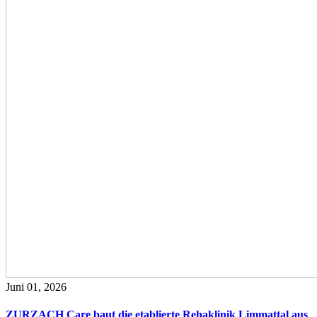
Juni 01, 2026
ZURZACH Care baut die etablierte Rehaklinik Limmattal aus