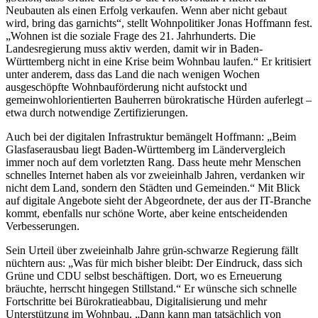
Neubauten als einen Erfolg verkaufen. Wenn aber nicht gebaut
wird, bring das garnichts“, stellt Wohnpolitiker Jonas Hoffmann fest.
„Wohnen ist die soziale Frage des 21. Jahrhunderts. Die
Landesregierung muss aktiv werden, damit wir in Baden-
Württemberg nicht in eine Krise beim Wohnbau laufen.“ Er kritisiert
unter anderem, dass das Land die nach wenigen Wochen
ausgeschöpfte Wohnbauförderung nicht aufstockt und
gemeinwohlorientierten Bauherren bürokratische Hürden auferlegt –
etwa durch notwendige Zertifizierungen.
Auch bei der digitalen Infrastruktur bemängelt Hoffmann: „Beim
Glasfaserausbau liegt Baden-Württemberg im Ländervergleich
immer noch auf dem vorletzten Rang. Dass heute mehr Menschen
schnelles Internet haben als vor zweieinhalb Jahren, verdanken wir
nicht dem Land, sondern den Städten und Gemeinden.“ Mit Blick
auf digitale Angebote sieht der Abgeordnete, der aus der IT-Branche
kommt, ebenfalls nur schöne Worte, aber keine entscheidenden
Verbesserungen.
Sein Urteil über zweieinhalb Jahre grün-schwarze Regierung fällt
nüchtern aus: „Was für mich bisher bleibt: Der Eindruck, dass sich
Grüne und CDU selbst beschäftigen. Dort, wo es Erneuerung
bräuchte, herrscht hingegen Stillstand.“ Er wünsche sich schnelle
Fortschritte bei Bürokratieabbau, Digitalisierung und mehr
Unterstützung im Wohnbau. „Dann kann man tatsächlich von