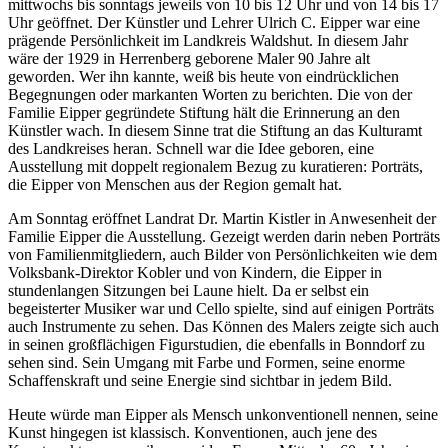
mittwochs bis sonntags jeweils von 10 bis 12 Uhr und von 14 bis 17
Uhr geöffnet. Der Künstler und Lehrer Ulrich C. Eipper war eine
prägende Persönlichkeit im Landkreis Waldshut. In diesem Jahr
wäre der 1929 in Herrenberg geborene Maler 90 Jahre alt
geworden. Wer ihn kannte, weiß bis heute von eindrücklichen
Begegnungen oder markanten Worten zu berichten. Die von der
Familie Eipper gegründete Stiftung hält die Erinnerung an den
Künstler wach. In diesem Sinne trat die Stiftung an das Kulturamt
des Landkreises heran. Schnell war die Idee geboren, eine
Ausstellung mit doppelt regionalem Bezug zu kuratieren: Porträts,
die Eipper von Menschen aus der Region gemalt hat.
Am Sonntag eröffnet Landrat Dr. Martin Kistler in Anwesenheit der
Familie Eipper die Ausstellung. Gezeigt werden darin neben Porträts
von Familienmitgliedern, auch Bilder von Persönlichkeiten wie dem
Volksbank-Direktor Kobler und von Kindern, die Eipper in
stundenlangen Sitzungen bei Laune hielt. Da er selbst ein
begeisterter Musiker war und Cello spielte, sind auf einigen Porträts
auch Instrumente zu sehen. Das Können des Malers zeigte sich auch
in seinen großflächigen Figurstudien, die ebenfalls in Bonndorf zu
sehen sind. Sein Umgang mit Farbe und Formen, seine enorme
Schaffenskraft und seine Energie sind sichtbar in jedem Bild.
Heute würde man Eipper als Mensch unkonventionell nennen, seine
Kunst hingegen ist klassisch. Konventionen, auch jene des