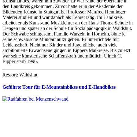
Kunstmarktes, waren ihm zuwider. Er war Mitte der 60erJahre in
den Landkreis gekommen. Zuvor hatte er in der Akademie der
Bildenden Künste in Stuttgart bei Professor Manfred Henninger
Malerei studiert und war danach als Lehrer tätig. Im Landkreis
arbeitet er als Kunst-und Musiklehrer an der Hans Thoma Schule in
Tiengen und später an der Schule für Sozialpädagogik in Waldshut.
Der Schwabe schlug samt Familie Wurzeln in Horheim, ohne je
seine schwäbische Mundart aufzugeben. Er unterrichtete mit
Leidenschaft. Nicht nur Kinder und Jugendliche, auch viele
ambitionierte Erwachsene gingen in Eippers Malkreise. Bis zuletzt
war seine künstlerische Schaffenskraft unermüdlich. Ulrich C.
Eipper starb 1996.
Ressort: Waldshut
Geführte Tour für E-Mountainbikes und E-Handbikes