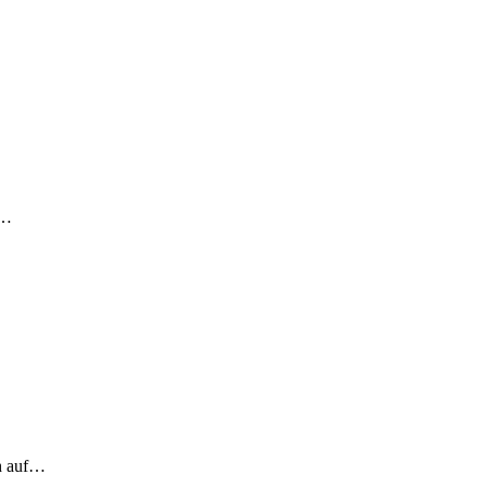
!…
ch auf…