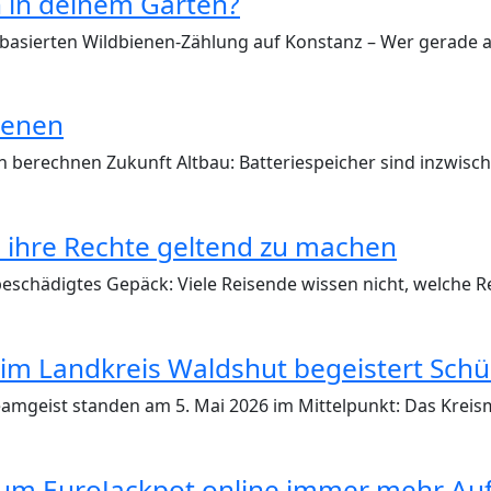
n in deinem Garten?
p-basierten Wildbienen-Zählung auf Konstanz – Wer gerad
ienen
ten berechnen Zukunft Altbau: Batteriespeicher sind inzwisc
 ihre Rechte geltend zu machen
beschädigtes Gepäck: Viele Reisende wissen nicht, welche 
im Landkreis Waldshut begeistert Schü
 Teamgeist standen am 5. Mai 2026 im Mittelpunkt: Das Kr
arum EuroJackpot online immer mehr Au