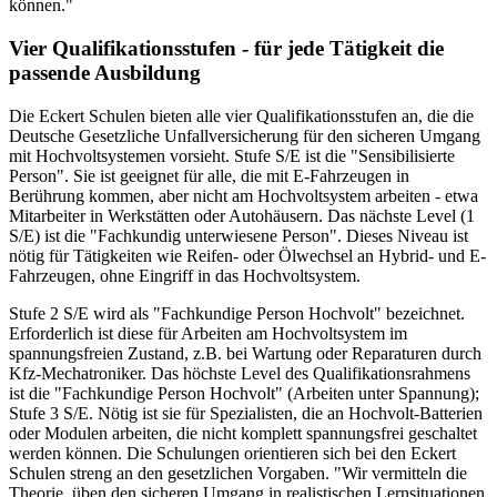
können."
Vier Qualifikationsstufen - für jede Tätigkeit die
passende Ausbildung
Die Eckert Schulen bieten alle vier Qualifikationsstufen an, die die
Deutsche Gesetzliche Unfallversicherung für den sicheren Umgang
mit Hochvoltsystemen vorsieht. Stufe S/E ist die "Sensibilisierte
Person". Sie ist geeignet für alle, die mit E-Fahrzeugen in
Berührung kommen, aber nicht am Hochvoltsystem arbeiten - etwa
Mitarbeiter in Werkstätten oder Autohäusern. Das nächste Level (1
S/E) ist die "Fachkundig unterwiesene Person". Dieses Niveau ist
nötig für Tätigkeiten wie Reifen- oder Ölwechsel an Hybrid- und E-
Fahrzeugen, ohne Eingriff in das Hochvoltsystem.
Stufe 2 S/E wird als "Fachkundige Person Hochvolt" bezeichnet.
Erforderlich ist diese für Arbeiten am Hochvoltsystem im
spannungsfreien Zustand, z.B. bei Wartung oder Reparaturen durch
Kfz-Mechatroniker. Das höchste Level des Qualifikationsrahmens
ist die "Fachkundige Person Hochvolt" (Arbeiten unter Spannung);
Stufe 3 S/E. Nötig ist sie für Spezialisten, die an Hochvolt-Batterien
oder Modulen arbeiten, die nicht komplett spannungsfrei geschaltet
werden können. Die Schulungen orientieren sich bei den Eckert
Schulen streng an den gesetzlichen Vorgaben. "Wir vermitteln die
Theorie, üben den sicheren Umgang in realistischen Lernsituationen