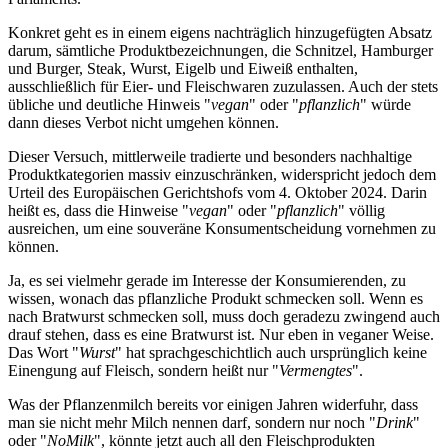
Konkret geht es in einem eigens nachträglich hinzugefügten Absatz
darum, sämtliche Produktbezeichnungen, die Schnitzel, Hamburger
und Burger, Steak, Wurst, Eigelb und Eiweiß enthalten,
ausschließlich für Eier- und Fleischwaren zuzulassen. Auch der stets
übliche und deutliche Hinweis "
vegan
" oder "
pflanzlich
" würde
dann dieses Verbot nicht umgehen können.
Dieser Versuch, mittlerweile tradierte und besonders nachhaltige
Produktkategorien massiv einzuschränken, widerspricht jedoch dem
Urteil des Europäischen Gerichtshofs vom 4. Oktober 2024. Darin
heißt es, dass die Hinweise "
vegan
" oder "
pflanzlich
" völlig
ausreichen, um eine souveräne Konsumentscheidung vornehmen zu
können.
Ja, es sei vielmehr gerade im Interesse der Konsumierenden, zu
wissen, wonach das pflanzliche Produkt schmecken soll. Wenn es
nach Bratwurst schmecken soll, muss doch geradezu zwingend auch
drauf stehen, dass es eine Bratwurst ist. Nur eben in veganer Weise.
Das Wort "
Wurst
" hat sprachgeschichtlich auch ursprünglich keine
Einengung auf Fleisch, sondern heißt nur "
Vermengtes
".
Was der Pflanzenmilch bereits vor einigen Jahren widerfuhr, dass
man sie nicht mehr Milch nennen darf, sondern nur noch "
Drink
"
oder "
NoMilk
", könnte jetzt auch all den Fleischprodukten