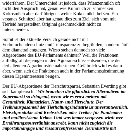
widerfahren. Der Unterschied ist jedoch, dass Pflanzenmilch oft
nicht den Anspruch hat, genau wie Kuhmilch zu schmecken -
Kokosmilch aber darf übrigens weiter Kokosmilch heißen. Ein
veganes Schnitzel aber hat genau dies zum Ziel: sich vom mit
Tierleid hergestellten Original geschmacklich nicht zu
unterscheiden.
Somit ist der aktuelle Versuch gerade nicht mit
Verbrauchendenschutz und Transparenz zu begründen, sondern läuft
dem diametral entgegen. Wieso stehen dennoch so viele
Abgeordnete des EU-Parlaments dahinter? Weil die Fraktionen
auffällig oft diejenigen in den Agrarausschuss entsenden, die der
tierhaltenden Agrarindustrie nahestehen. Gefährlich wird es dann
aber, wenn sich die Fraktionen auch in der Parlamentsabstimmung
diesen Eigeninteressen beugen.
Der EU-Abgeordnete der Tierschutzpartei, Sebastian Everding gibt
sich kämpferisch: "
Wir brauchen die pflanzlichen Alternativen im
Supermarkt so dringend, wenn wir es ernst meinen mit
Gesundheit, Klimazielen, Natur- und Tierschutz. Der
Treibhausgasanteil der Tierhaltungsindustrie ist unverantwortlich,
Fleischprodukte sind Krebsrisiken oder Treiber für Pandemien
und multiresistente Keime. Und was immer vergessen wird: wer
Ernährungssouveränität anstrebt, kann nicht zugleich die
importabhängige und ressourcenfressende Tierindustrie mit