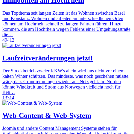
Immobilien am Hochrhein
Das Topthema seit langen Zeiten ist das Wohnen zwischen Basel
und Konstanz. Wohnen und arbeiten an unterschiedlichen Orten
können am Hochrhein schnell zu langen Fahrten führen. Hinzu
kommen, die am Hochrhein wegen Fehlens einer Umgehungsstraße,
die…
49412
Laufzeitveränderungen jetzt!
Der Streckbetrieb zweier KKW's allein wird uns nicht vor einem
kalten Winter schützen. Das mindeste, was noch geschehen müsste,
wäre, dass Grundremmingen wieder ans Netz geht. Im Norden
könnte Windkraft und Strom aus Norwegen vielleicht noch für
Beh…
13314
Web-Content & Web-System
Joomla und andere Content Management Systeme stehen für
Einfachheit aber auch für permanenten Wandel . Unterstützung für