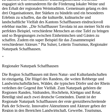
engagiert sich unteranderem für die Förderung lokaler Weine und
den Erhalt der regionalen Weintradition. Gemeinsam gelang es den
drei Organisationen, ihre Stärken zu bündeln und ein besonderes
Erlebnis zu schaffen, das die kulturelle, kulinarische und
landschaftliche Vielfalt des Kantons Schaffhausen eindrucksvoll
erlebbar machte. „Die Schaffhauser Tavolata ist aus meiner Sicht ein
perfektes Beispiel, verschiedene Menschen an eine Tafel zu bringen
und so Begegnungen zwischen Einheimischen und Gästen zu
schaffen. Zudem ein super Beispiel für das Zusammenspiel
verschiedener Akteure.“ Pia Sulser, Leiterin Tourismus, Regionaler
Naturpark Schaffhausen.
"
Regionaler Naturpark Schaffhausen
Die Region Schaffhausen mit ihren Natur- und Kulturlandschaften
ist einzigartig. Die Hügel des Randens, die weiten Rebberge und
Landwirtschaftsflächen, Wälder, die typischen Dörfer und der Rhein
verleihen der Gegend ihre Vielfalt. Zum Naturpark gehören die
Regionen Randen, Südranden, Hochrhein, Klettgau und Reiat.
Beteiligt sind auch zwei deutsche Gemeinden. Damit ist der
Regionale Naturpark Schaffhausen der erste grenzüberschreitende
Park der Schweiz. Innovative Akteurinnen und Akteure geben der
Region in den Bereichen Landwirtschaft, Gewerbe, Tourismus,