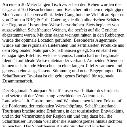
An einem 36 Meter langen Tisch zwischen den Reben wurden die
insgesamt 160 Besucherinnen und Besucher mit einem dreigängigen
Menü zum Teilen verwöhnt. Jeder Gang bot eine Vielfalt an Speisen
von Durman BBQ & Grill Catering, die die kulinarischen Schätze
der Region auf besondere Weise hervorhoben. Stets begleitet von
ausgewählten Schaffhauser Weinen, die perfekt auf die Gerichte
abgestimmt waren. Mit dem aagne weingut mitten in den Rebbergen
wurde die optimale Location gefunden. Besonderes Augenmerk
wurde auf die regionalen Lieferanten und zertifizierten Produkte aus
dem Regionalen Naturpark Schaffhausen gelegt. So entstand ein
einzigartiges Erlebnis, welches Genuss, Landschaft und regionale
Identität auf ideale Weise miteinander verband. An beiden Abenden
kamen teils fremde Menschen an einer langen Tafel zusammen und
genossen eine ausgelassene Stimmung und neue Begegnungen. Die
Schaffhauser Tavolata ist ein gelungenes Beispiel für regionale
Zusammenarbeit.
Der Regionale Naturpark Schaffhausen war Initiator des Projekts
und setzte mit der Vernetzung verschiedener Akteure aus
Landwirtschaft, Gastronomie und Weinbau einen klaren Fokus auf
die Förderung der regionalen Wertschöpfung. Schaffhauserland
Tourismus brachte seine Erfahrung in der touristischen Entwicklung
und in der Vermarktung der Region ein und trug dazu bei, die
Schaffhauser Tavolata weit über die Kantonsgrenze hinaus sichtbar
zu machen. Das Schaffhauser Blauburgunderland wiederum