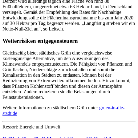
Derzeit wird allerdings täglich eine Fläche von rund 88
Fußballfeldern, umgerechnet etwa 63 Hektar Land, in Deutschland
versiegelt. Gemäß der Empfehlung des Rates für Nachhaltige
Entwicklung sollte die Flächeninanspruchnahme bis zum Jahr 2020
auf 30 Hektar pro Tag begrenzt werden. „Langfristig streben wir ein
Netto-Null-Ziel an“, so Leitsch.
Wetterrisiken entgegensteuern
Gleichzeitig bietet städtisches Grün eine vergleichsweise
kostengünstige Alternative, um den Auswirkungen des
Klimawandels entgegenzusteuern. Die Fähigkeit von Pflanzen und
Grünflächen, Niederschläge zurückzuhalten und somit die
Kanalisation in den Städten zu entlasten, können bei der
Reduzierung von Extremwetteraufkommen helfen. Hinzu kommt,
dass Pflanzen Kohlenstoff binden und diesen der Atmosphäre
entziehen. Zudem reduzieren sie die Belastungen durch
Feinstaubemissionen.
Weitere Informationen zu städtischem Grün unter
gruen-in-die-
stadt.de
Ressort: Energie und Umwelt