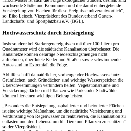
„Hochwasser ist auch die Folge ökologischer Sünden, deshalb sind
wachsende Städte und Kommunen und die damit einhergehende
Versiegelung von Flächen für diese Ereignisse mitverantwortlich“,
so Eiko Leitsch, Vizepräsident des Bundesverband Garten-,
Landschafts- und Sportplatzbau e.V. (BGL).
Hochwasserschutz durch Entsiegelung
Insbesondere bei Starkregenereignissen mit über 100 Litern pro
Quadratmeter wird die städtische Kanalisation überbelastet: Die
Kanalnetze können derartige Niederschlagsmengen nicht
aufnehmen, überflutete Keller und Straßen sowie schwimmende
Autos sind im Extremfall die Folge.
Abhilfe schafft da natürlicher, vorbeugender Hochwasserschutz:
Grünflächen, auch Gründächer, sind wichtige Wasserspeicher, die
Überschwemmungen verhindern helfen. Vegetationsräume und
Versickerungsflächen mit Pflanzen wie Parks oder Stadtwälder
können hier einen wichtigen Beitrag leisten.
„Besonders die Entsiegelung asphaltierter und betonierter Flächen
ist eine wichtige Maßnahme, um die natürliche Versickerung und
Verdunstung von Regenwasser zu reaktivieren, die Kanalisation zu
entlasten und den Lebensraum für Tiere und Pflanzen zu schützen“
so der Vizepräsident.