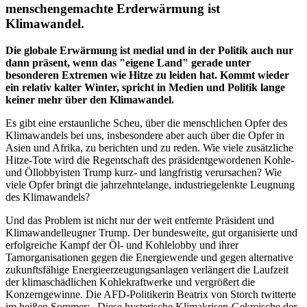
menschengemachte Erderwärmung ist
Klimawandel.
Die globale Erwärmung ist medial und in der Politik auch nur
dann präsent, wenn das "eigene Land" gerade unter
besonderen Extremen wie Hitze zu leiden hat. Kommt wieder
ein relativ kalter Winter, spricht in Medien und Politik lange
keiner mehr über den Klimawandel.
Es gibt eine erstaunliche Scheu, über die menschlichen Opfer des
Klimawandels bei uns, insbesondere aber auch über die Opfer in
Asien und Afrika, zu berichten und zu reden. Wie viele zusätzliche
Hitze-Tote wird die Regentschaft des präsidentgewordenen Kohle-
und Öllobbyisten Trump kurz- und langfristig verursachen? Wie
viele Opfer bringt die jahrzehntelange, industriegelenkte Leugnung
des Klimawandels?
Und das Problem ist nicht nur der weit entfernte Präsident und
Klimawandelleugner Trump. Der bundesweite, gut organisierte und
erfolgreiche Kampf der Öl- und Kohlelobby und ihrer
Tarnorganisationen gegen die Energiewende und gegen alternative
zukunftsfähige Energieerzeugungsanlagen verlängert die Laufzeit
der klimaschädlichen Kohlekraftwerke und vergrößert die
Konzerngewinne. Die AFD-Politikerin Beatrix von Storch twitterte
im heißen Sommer: „Diese hysterische Klimakrisen-Gekreische der