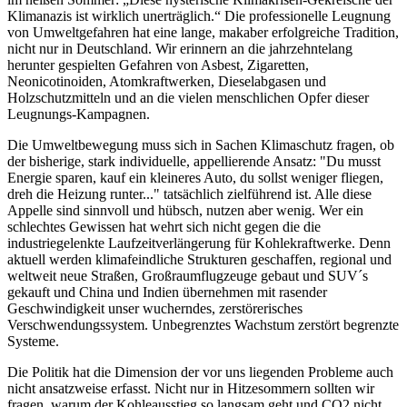
Klimanazis ist wirklich unerträglich.“ Die professionelle Leugnung
von Umweltgefahren hat eine lange, makaber erfolgreiche Tradition,
nicht nur in Deutschland. Wir erinnern an die jahrzehntelang
herunter gespielten Gefahren von Asbest, Zigaretten,
Neonicotinoiden, Atomkraftwerken, Dieselabgasen und
Holzschutzmitteln und an die vielen menschlichen Opfer dieser
Leugnungs-Kampagnen.
Die Umweltbewegung muss sich in Sachen Klimaschutz fragen, ob
der bisherige, stark individuelle, appellierende Ansatz: "Du musst
Energie sparen, kauf ein kleineres Auto, du sollst weniger fliegen,
dreh die Heizung runter..." tatsächlich zielführend ist. Alle diese
Appelle sind sinnvoll und hübsch, nutzen aber wenig. Wer ein
schlechtes Gewissen hat wehrt sich nicht gegen die die
industriegelenkte Laufzeitverlängerung für Kohlekraftwerke. Denn
aktuell werden klimafeindliche Strukturen geschaffen, regional und
weltweit neue Straßen, Großraumflugzeuge gebaut und SUV´s
gekauft und China und Indien übernehmen mit rasender
Geschwindigkeit unser wucherndes, zerstörerisches
Verschwendungssystem. Unbegrenztes Wachstum zerstört begrenzte
Systeme.
Die Politik hat die Dimension der vor uns liegenden Probleme auch
nicht ansatzweise erfasst. Nicht nur in Hitzesommern sollten wir
fragen, warum der Kohleausstieg so langsam geht und CO2 nicht