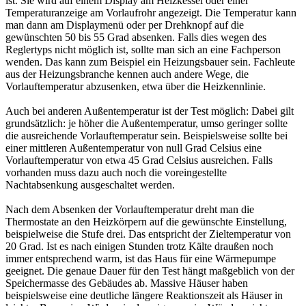
ist. Sie wird auf einem Display am Heizkessel oder einer
Temperaturanzeige am Vorlaufrohr angezeigt. Die Temperatur kann
man dann am Displaymenü oder per Drehknopf auf die
gewünschten 50 bis 55 Grad absenken. Falls dies wegen des
Reglertyps nicht möglich ist, sollte man sich an eine Fachperson
wenden. Das kann zum Beispiel ein Heizungsbauer sein. Fachleute
aus der Heizungsbranche kennen auch andere Wege, die
Vorlauftemperatur abzusenken, etwa über die Heizkennlinie.
Auch bei anderen Außentemperatur ist der Test möglich: Dabei gilt
grundsätzlich: je höher die Außentemperatur, umso geringer sollte
die ausreichende Vorlauftemperatur sein. Beispielsweise sollte bei
einer mittleren Außentemperatur von null Grad Celsius eine
Vorlauftemperatur von etwa 45 Grad Celsius ausreichen. Falls
vorhanden muss dazu auch noch die voreingestellte
Nachtabsenkung ausgeschaltet werden.
Nach dem Absenken der Vorlauftemperatur dreht man die
Thermostate an den Heizkörpern auf die gewünschte Einstellung,
beispielweise die Stufe drei. Das entspricht der Zieltemperatur von
20 Grad. Ist es nach einigen Stunden trotz Kälte draußen noch
immer entsprechend warm, ist das Haus für eine Wärmepumpe
geeignet. Die genaue Dauer für den Test hängt maßgeblich von der
Speichermasse des Gebäudes ab. Massive Häuser haben
beispielsweise eine deutliche längere Reaktionszeit als Häuser in