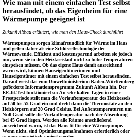
Wie man mit einem einfachen Test selbst
herausfindet, ob das Eigenheim für eine
Wärmepumpe geeignet ist
Zukunft Altbau erläutert, wie man den Haus-Check durchführt
Wärmepumpen sorgen klimafreundlich für Wärme im Haus
und gelten daher als eine Schlüsseltechnologie der
Wärmewende. Effizient und kostensparend arbeiten sie jedoch
nur, wenn sie in den Heizkreislauf nicht zu hohe Temperaturen
einspeisen müssen. Ob das eigene Haus damit ausreichend
warm wird, können Hauseigentümerinnen und
Hauseigentümer mit einem einfachen Test selbst herausfinden.
Darauf weist das vom Umweltministerium Baden-Württemberg
geförderte Informationsprogramm Zukunft Altbau hin. Der
EE-fit-Test funktioniert so: An sehr kalten Tagen in einer
Frostperiode stellt man die Vorlauftemperatur des Heizkessels
auf 50 bis 55 Grad ein und dreht dann die Thermostate an den
Heizkörpern auf 20 Grad Celsius. Bei Außentemperaturen um
Null Grad sollte die Vorlauftemperatur nach der Absenkung
bei 45 Grad liegen. Werden alle Räume anschließend
ausreichend warm, ist das Haus fit für eine Wärmepumpe.
Wenn nicht, sind Optimierungsmaßnahmen erforderlich oder
es muss energetisch saniert werden.