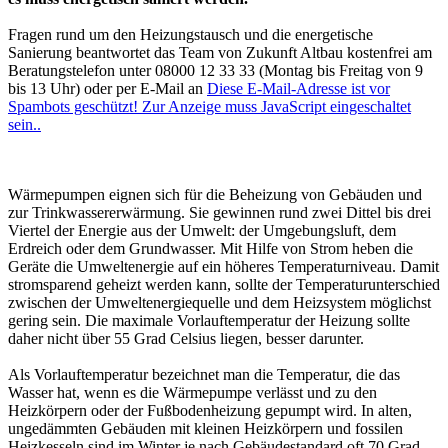
Fragen rund um den Heizungstausch und die energetische
Sanierung beantwortet das Team von Zukunft Altbau kostenfrei am
Beratungstelefon unter 08000 12 33 33 (Montag bis Freitag von 9
bis 13 Uhr) oder per E-Mail an
Diese E-Mail-Adresse ist vor
Spambots geschützt! Zur Anzeige muss JavaScript eingeschaltet
sein.
.
Wärmepumpen eignen sich für die Beheizung von Gebäuden und
zur Trinkwassererwärmung. Sie gewinnen rund zwei Dittel bis drei
Viertel der Energie aus der Umwelt: der Umgebungsluft, dem
Erdreich oder dem Grundwasser. Mit Hilfe von Strom heben die
Geräte die Umweltenergie auf ein höheres Temperaturniveau. Damit
stromsparend geheizt werden kann, sollte der Temperaturunterschied
zwischen der Umweltenergiequelle und dem Heizsystem möglichst
gering sein. Die maximale Vorlauftemperatur der Heizung sollte
daher nicht über 55 Grad Celsius liegen, besser darunter.
Als Vorlauftemperatur bezeichnet man die Temperatur, die das
Wasser hat, wenn es die Wärmepumpe verlässt und zu den
Heizkörpern oder der Fußbodenheizung gepumpt wird. In alten,
ungedämmten Gebäuden mit kleinen Heizkörpern und fossilen
Heizkesseln sind im Winter je nach Gebäudestandard oft 70 Grad