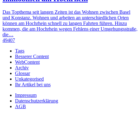
Das Topthema seit langen Zeiten ist das Wohnen zwischen Basel
und Konstanz. Wohnen und arbeiten an unterschiedlichen Orten
können am Hochrhein schnell zu langen Fahrten führen. Hinzu
kommen, die am Hochrhein wegen Fehlens einer Umgehungsstraße,
die…
49407
Tags
Besserer Content
WebContent
Archiv
Glossar
Unkategorised
Ihr Artikel bei uns
Impressum
Datenschutzerklärung
AGB