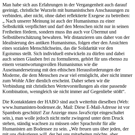
Man habe sich aus Erfahrungen in der Vergangenheit auch darauf
geeinigt, christliche Wurzeln mit humanistischen Anschauungen zu
verbinden, aber nicht, ohne dabei reflektierte Exegese zu betreiben:
„ Nach unserer Meinung ist auch der Humanismus zu einer
Selbstkritik verpflichtet und darf den Menschen nicht nur in seinen
Freiheiten fördern, sondern muss ihn auch vor Übermut und
Selbstüberschätzung bewahren. Wir distanzieren uns daher von der
Idealisierung des antiken Humanismus, folgen eher den Ansichten
eines sozialen Menschlichseins, das die Solidarität vor den
Egoismus stellt. Sich individuell entwickeln zu dürfen und dabei
auch seinen Glauben frei zu formulieren, gehört für uns ebenso zu
einem verantwortungsvollen Humanismus wie die
Auseinandersetzung mit den ethischen Herausforderungen der
Moderne, die dem Menschen zwar viel ermöglicht, aber nicht immer
zum Wohle Aller dienlich erscheint. Daher sehen wir die
Verbindung mit christlichen Wertevorstellungen als eine passende
Kombination, wenngleich sie nicht immer auf Gegenliebe stößt“.
Die Kontaktdaten der HABO sind auch weiterhin dieselben (Web:
www.humanisten-bodensee.de, Mail:
Diese E-Mail-Adresse ist vor
Spambots geschützt! Zur Anzeige muss JavaScript eingeschaltet
sein.
), man wolle jedoch nicht mehr zwingend unter dem Druck
stehen, ständig wachsen zu müssen oder Sprachrohr für alle
Humanisten am Bodensee zu sein. „Wir freuen uns über jeden, der
mit uns diskutieren will, der bei uns mitarbeiten möchte, aber