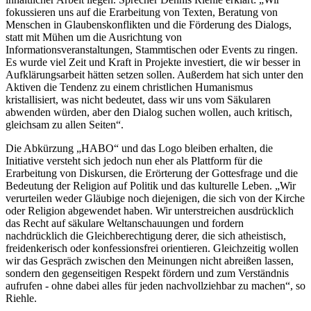
fokussieren uns auf die Erarbeitung von Texten, Beratung von
Menschen in Glaubenskonflikten und die Förderung des Dialogs,
statt mit Mühen um die Ausrichtung von
Informationsveranstaltungen, Stammtischen oder Events zu ringen.
Es wurde viel Zeit und Kraft in Projekte investiert, die wir besser in
Aufklärungsarbeit hätten setzen sollen. Außerdem hat sich unter den
Aktiven die Tendenz zu einem christlichen Humanismus
kristallisiert, was nicht bedeutet, dass wir uns vom Säkularen
abwenden würden, aber den Dialog suchen wollen, auch kritisch,
gleichsam zu allen Seiten“.
Die Abkürzung „HABO“ und das Logo bleiben erhalten, die
Initiative versteht sich jedoch nun eher als Plattform für die
Erarbeitung von Diskursen, die Erörterung der Gottesfrage und die
Bedeutung der Religion auf Politik und das kulturelle Leben. „Wir
verurteilen weder Gläubige noch diejenigen, die sich von der Kirche
oder Religion abgewendet haben. Wir unterstreichen ausdrücklich
das Recht auf säkulare Weltanschauungen und fordern
nachdrücklich die Gleichberechtigung derer, die sich atheistisch,
freidenkerisch oder konfessionsfrei orientieren. Gleichzeitig wollen
wir das Gespräch zwischen den Meinungen nicht abreißen lassen,
sondern den gegenseitigen Respekt fördern und zum Verständnis
aufrufen - ohne dabei alles für jeden nachvollziehbar zu machen“, so
Riehle.