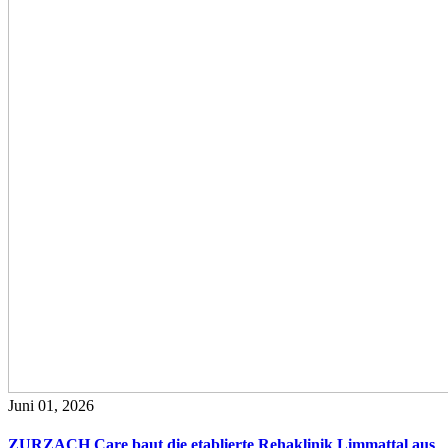
Juni 01, 2026
ZURZACH Care baut die etablierte Rehaklinik Limmattal aus