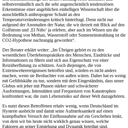
selbstverständlich auch die sehr augenscheinlich tendenziösen
Erkenntnisse einer angeblichen einhelligen Wissenschaft über die
ausschließlich anthropogene Schuld an den
Temperaturveränderungen kritisch hinterfragt. Denn nicht nur
aufgrund der Anomalien der Natur, die wir derzeit mit Blick auf den
Golfstrom und ‚El Niño‘ ja erleben, aber auch im Wissen um die
Bedeutung von Methan, Wasserstoff oder Sonneneinstrahlung ist die
CO2-Hypothese nachrangig geworden“.
Der Berater erklärt weiter: „Im Übrigen gehört es zu den
wesentlichen Überlebenspraktiken des Menschen, Eindrücke und
Informationen zu filtern und sich aus Eigenschutz vor einer
Reizüberflutung zu schützen. Auch diejenigen, die von
Extremwetterereignissen betroffen sind, würden es nicht anders
machen, wenn sie Beobachter von außen wären. Daher hat es wenig
mit Gefühlskälte zu tun, sondern mit dem Eingeständnis, dass unser
Globus seit jeher mit Phasen stärker und schwächerer
Ausformungen, Intensitäten und Frequenzen von Katastrophen
konfrontiert war, die zum Lebensrisiko auf dieser Welt dazugehören.
Es nutzt diesen Betroffenen relativ wenig, wenn Deutschland im
Hysterie ausbricht und damit seine Aufmerksamkeit auf einen
krampfhaften Versuch der Einflussnahme auf ein Geschehen lenkt,
von dem wir bis heute nicht wirklich genau wissen, welche
Faktoren an seiner Entstehung und Dynamik beteiligt sind.