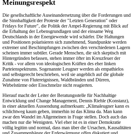
Meinungsrespekt
Die gesellschaftliche Auseinandersetzung über die Forderungen und
die Sinnhaftigkeit der Proteste der "Letzten Generation" oder
Fridays for Future", die Politik der Ampel-Regierung mit Blick auf
die Erhaltung der Lebensgrundlagen und der einsame Weg
Deutschlands in der Energiewende wird schärfer. Die Haltungen
und Positionen polarisieren sich zunehmend, Standpunkte werden
extremer und Beschimpfungen zwischen den verschiedenen Lagern
scheinen immer subtiler. Gerade Menschen, die sich skeptisch mit
Hintergründen befassen, stehen immer öfter im Kreuzfeuer der
Kritik - vor allem von ideologischen Kräften des eher linken
Parteienspektrums. Sogenannte Leugner werden als empathielos
und selbstgerecht beschrieben, weil sie angeblich auf die globale
Zunahme von Flutereignissen, Waldbränden und Dürren,
Wirbelstürme oder Eisschmelze nicht reagierten.
Hierauf macht der Leiter der Beratungsstelle für Nachhaltige
Entwicklung und Change Management, Dennis Riehle (Konstanz),
in einer aktuellen Aussendung aufmerksam: „Klimaleugner kann es
schlichtweg kaum geben, immerhin ist das Klima da. Man kann
zwar den Wandel im Allgemeinen in Frage stellen. Doch auch das
machen nur die Wenigsten. Viel eher ist es in einer Demokratie
völlig legitim und normal, dass man über die Ursachen, Kausalitäten
und Zusammenhänge der Erderwärmung offen diskutiert und