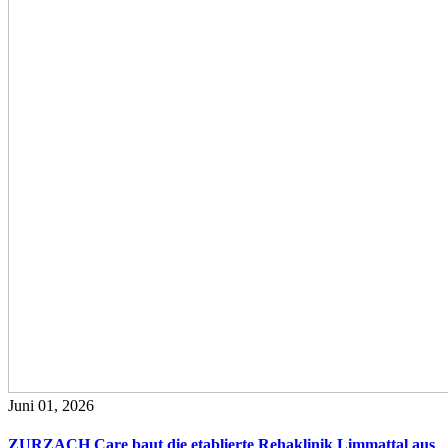
Juni 01, 2026
ZURZACH Care baut die etablierte Rehaklinik Limmattal aus