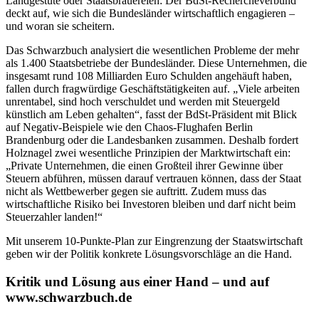
Landgestüte oder Staatsbrauereien: Der BdSt-Rechercheverbund
deckt auf, wie sich die Bundesländer wirtschaftlich engagieren –
und woran sie scheitern.
Das Schwarzbuch analysiert die wesentlichen Probleme der mehr
als 1.400 Staatsbetriebe der Bundesländer. Diese Unternehmen, die
insgesamt rund 108 Milliarden Euro Schulden angehäuft haben,
fallen durch fragwürdige Geschäftstätigkeiten auf. „Viele arbeiten
unrentabel, sind hoch verschuldet und werden mit Steuergeld
künstlich am Leben gehalten“, fasst der BdSt-Präsident mit Blick
auf Negativ-Beispiele wie den Chaos-Flughafen Berlin
Brandenburg oder die Landesbanken zusammen. Deshalb fordert
Holznagel zwei wesentliche Prinzipien der Marktwirtschaft ein:
„Private Unternehmen, die einen Großteil ihrer Gewinne über
Steuern abführen, müssen darauf vertrauen können, dass der Staat
nicht als Wettbewerber gegen sie auftritt. Zudem muss das
wirtschaftliche Risiko bei Investoren bleiben und darf nicht beim
Steuerzahler landen!“
Mit unserem 10-Punkte-Plan zur Eingrenzung der Staatswirtschaft
geben wir der Politik konkrete Lösungsvorschläge an die Hand.
Kritik und Lösung aus einer Hand – und auf
www.schwarzbuch.de