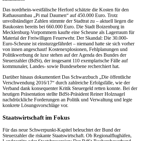
Das nordrhein-westfälische Herford schätzte die Kosten für den
Rathausumbau „Pi mal Daumen“ auf 450.000 Euro. Trotz
unvollständiger Zahlen stimmte der Stadtrat zu – aktuell liegen die
Baukosten bereits bei 660.000 Euro. Die Stadt Boizenburg in
Mecklenburg-Vorpommern kaufte eine Scheune als Lagerraum für
Material der Freiwilligen Feuerwehr. Der Skandal: Die 30.000-
Euro-Scheune ist einsturzgefährdet – niemand hatte sie sich vorher
von innen angeschaut! Kostenexplosionen, Fehlplanungen und
Politikwerbung de luxe stehen auf der Agenda des Bundes der
Steuerzahler (BdSt), der insgesamt 110 exemplarische Fälle auf
kommunaler, Landes- sowie Bundesebene recherchiert hat.
Darüber hinaus dokumentiert Das Schwarzbuch „Die öffentliche
Verschwendung 2016/17“ durch zahlreiche Erfolgsfälle, wie der
Verband dank konsequenter Kritik Steuergeld retten konnte. Bei der
heutigen Präsentation stellte BdSt-Präsident Reiner Holznagel
nachdrückliche Forderungen an Politik und Verwaltung und legte
konkrete Lösungsvorschläge vor.
Staatswirtschaft im Fokus
Für das neue Schwerpunkt-Kapitel beleuchtet der Bund der
Steuerzahler die riskante Staatswirtschaft. Ob Regionalflughäfen,