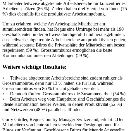
Mitarbeiter teilweise abgetrennte Arbeitsbereiche für konzentriertes
Arbeiten schätzen (86 %). Zudem halten drei Vierteil von Ihnen (75
%) dies ebenfalls für die produktivste Arbeitsumgebung.
Um zu erfahren, welche Art Arbeitsplatz Mitarbeiter am
stimulierendsten finden, hat Regus eine Umfrage bei mehr als 190
Geschäftsleuten in der Schweiz durchgeführt und herausgefunden,
dass teilweise abgetrennte Arbeitsbereiche am produktivsten gelten,
während separate Büros die Privatsphäre der Mitarbeiter am besten
respektieren (59 %). Grossraumbüros ermöglichen die beste
Kommunikation unter den Abteilungen (59 %).
Weitere wichtige Resultate:
• Teilweise abgetrennte Arbeitsbereiche sind zudem ruhiger als
Grossraumbüros, denn nur 13 % halten sie für laut, während
Grossraumbüros von 86 % für laut gehalten werden.
• Dennoch fördern Grossraumbüros die Zusammenarbeit (54 %).
• Beim Arbeiten weg vom Hauptbüro sind Geschäftslounges die
ideale Kombination beider Welten, in denen Produktivität (52 %)
und Netzwerken (48 %) parallel stattfinden.
Garry Gürtler, Regus Country Manager Switzerland, erklärt: „Den
Mitarbeitern von heute stehen verschiedene Designoptionen für
Büros zur Verfügung. Geschlossene Büros für leitende Angestellte