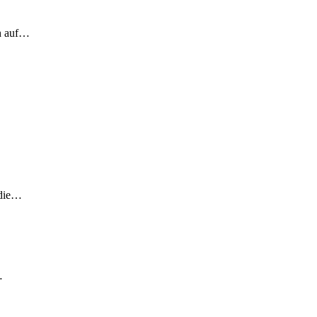
ch auf…
 die…
…