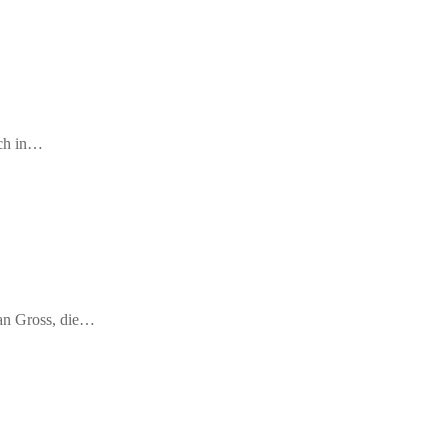
ich in…
fan Gross, die…