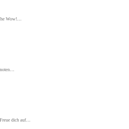
ie The Wow!…
nknoten…
.Freue dich auf…