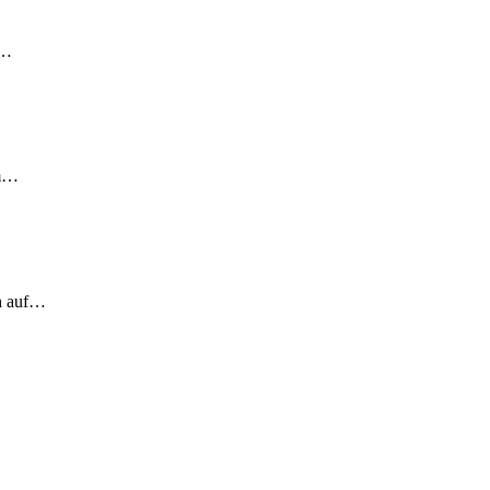
!…
em…
ch auf…