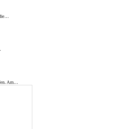
 die…
…
effen. Am…