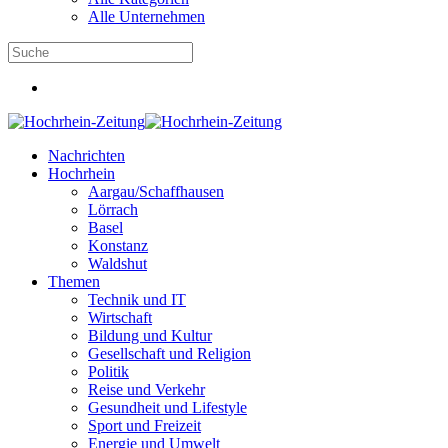
Alle Unternehmen
Nachrichten
Hochrhein
Aargau/Schaffhausen
Lörrach
Basel
Konstanz
Waldshut
Themen
Technik und IT
Wirtschaft
Bildung und Kultur
Gesellschaft und Religion
Politik
Reise und Verkehr
Gesundheit und Lifestyle
Sport und Freizeit
Energie und Umwelt