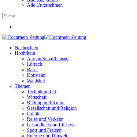
Alle Unternehmen
Nachrichten
Hochrhein
Aargau/Schaffhausen
Lörrach
Basel
Konstanz
Waldshut
Themen
Technik und IT
Wirtschaft
Bildung und Kultur
Gesellschaft und Religion
Politik
Reise und Verkehr
Gesundheit und Lifestyle
Sport und Freizeit
Energie und Umwelt