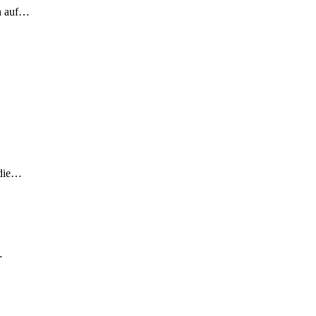
ch auf…
 die…
…