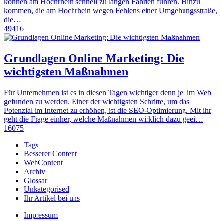
können am Hochrhein schnell zu langen Fahrten führen. Hinzu
kommen, die am Hochrhein wegen Fehlens einer Umgehungsstraße,
die…
49416
Grundlagen Online Marketing: Die
wichtigsten Maßnahmen
Für Unternehmen ist es in diesen Tagen wichtiger denn je, im Web
gefunden zu werden. Einer der wichtigsten Schritte, um das
Potenzial im Internet zu erhöhen, ist die SEO-Optimierung. Mit ihr
geht die Frage einher, welche Maßnahmen wirklich dazu geei…
16075
Tags
Besserer Content
WebContent
Archiv
Glossar
Unkategorised
Ihr Artikel bei uns
Impressum