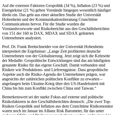
Auf die externen Faktoren Geopolitik (34 %), Inflation (23 %) und
Energiekrise (21 %) gehen Vorstände hingegen wesentlich häufiger
direkt ein. Das geht aus einer aktuellen Studie der Universität
Hohenheim und der Kommunikationsberatung Crunchtime
Communications hervor. Für die Studie wurden die
Vorstandsvorworte und Risikoberichte aus den Geschäftsberichten
von 151 der 160 in DAX, MDAX und SDAX gelisteten
Unternehmen analysiert.
Prof. Dr. Frank Brettschneider von der Universität Hohenheim
interpretiert die Ergebnisse: „Lange Zeit profitierten deutsche
Unternehmen von der Globalisierung. Jetzt zeigt sich die Kehrseite
der Medaille: Geopolitische Entwicklungen sind das am häufigsten
genannte Risiko für das eigene Geschäft. Damit verbunden sind
Risiken wie Produktions- und Lieferengpässe. Dass geopolitische
Aspekte auch die Risiko-Agenda der Unternehmen prägen, war
angesichts der zahlreichen politischen Konflikte zu erwarten –
angefangen beim Ukraine-Krieg über den US-Handelsstreit mit
China bis hin zum Konflikt zwischen China und Taiwan.“
Bemerkenswert sei der starke Fokus auf externe und politische
Risikofaktoren in den Geschäftsberichten dennoch: „Die zwei Top-
Risiken Geopolitik und Inflation aus dem Crunchtime Risikomonitor
waren noch im Januar im Allianz Risk Barometer, für das unter