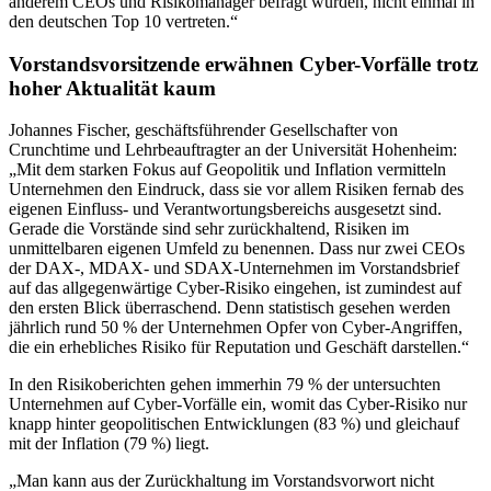
anderem CEOs und Risikomanager befragt wurden, nicht einmal in
den deutschen Top 10 vertreten.“
Vorstandsvorsitzende erwähnen Cyber-Vorfälle trotz
hoher Aktualität kaum
Johannes Fischer, geschäftsführender Gesellschafter von
Crunchtime und Lehrbeauftragter an der Universität Hohenheim:
„Mit dem starken Fokus auf Geopolitik und Inflation vermitteln
Unternehmen den Eindruck, dass sie vor allem Risiken fernab des
eigenen Einfluss- und Verantwortungsbereichs ausgesetzt sind.
Gerade die Vorstände sind sehr zurückhaltend, Risiken im
unmittelbaren eigenen Umfeld zu benennen. Dass nur zwei CEOs
der DAX-, MDAX- und SDAX-Unternehmen im Vorstandsbrief
auf das allgegenwärtige Cyber-Risiko eingehen, ist zumindest auf
den ersten Blick überraschend. Denn statistisch gesehen werden
jährlich rund 50 % der Unternehmen Opfer von Cyber-Angriffen,
die ein erhebliches Risiko für Reputation und Geschäft darstellen.“
In den Risikoberichten gehen immerhin 79 % der untersuchten
Unternehmen auf Cyber-Vorfälle ein, womit das Cyber-Risiko nur
knapp hinter geopolitischen Entwicklungen (83 %) und gleichauf
mit der Inflation (79 %) liegt.
„Man kann aus der Zurückhaltung im Vorstandsvorwort nicht