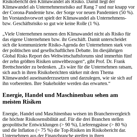
Risikobericht den Klimawandel als Risiko. Damit liegt der
Klimawandel als Unternehmensrisiko auf Rang 7 und nur knapp vor
der Corona-Pandemie bzw. der Sorge vor neuen Pandemien (50 %).
Im Vorstandsvorwort spielt der Klimawandel als Unternehmens-
bzw. Geschäftsrisiko so gut wie keine Rolle (1 %).
„Viele Unternehmen nennen den Klimawandel nicht als Risiko für
das eigene Unternehmen bzw. ihr Geschäft. Damit unterscheidet
sich die kommunizierte Risiko-Agenda der Unternehmen stark von
der politischen und gesellschaftlichen Debatte. Im diesjährigen
Global Risks Report des Weltwirtschaftsforums sind immerhin fünf
der zehn größten Risiken umweltbezogen“, gibt Prof. Dr. Frank
Brettschneider zu bedenken. „Es wäre für die Unternehmen ratsam,
sich auch in ihren Risikoberichten stärker mit dem Thema
Klimawandel auseinanderzusetzen und darzulegen, wie sie sich auf
ihn vorbereiten. Ihre Stakeholder werden das erwarten.“
Energie, Handel und Maschinenbau sehen am
meisten Risiken
Energie, Handel und Maschinenbau weisen im Branchenvergleich
die höchste Risikosensibilität auf. Für die drei Branchen stellen
geopolitische Entwicklungen (> 90 %), Lieferengpässe (> 80 %)
und die Inflation (> 75 %) die Top-Risiken im Risikobericht dar.
Unternehmen aus der Finanzbranche greifen in ihren