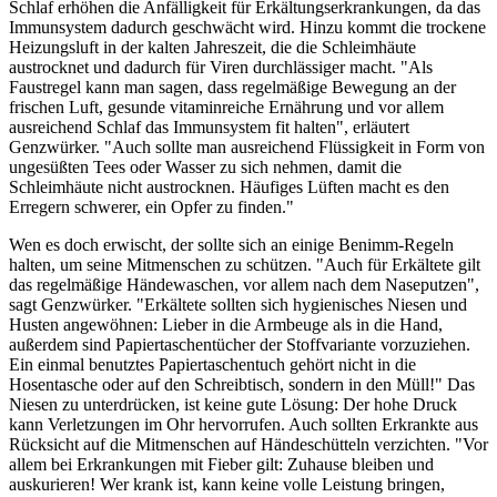
Schlaf erhöhen die Anfälligkeit für Erkältungserkrankungen, da das
Immunsystem dadurch geschwächt wird. Hinzu kommt die trockene
Heizungsluft in der kalten Jahreszeit, die die Schleimhäute
austrocknet und dadurch für Viren durchlässiger macht. "Als
Faustregel kann man sagen, dass regelmäßige Bewegung an der
frischen Luft, gesunde vitaminreiche Ernährung und vor allem
ausreichend Schlaf das Immunsystem fit halten", erläutert
Genzwürker. "Auch sollte man ausreichend Flüssigkeit in Form von
ungesüßten Tees oder Wasser zu sich nehmen, damit die
Schleimhäute nicht austrocknen. Häufiges Lüften macht es den
Erregern schwerer, ein Opfer zu finden."
Wen es doch erwischt, der sollte sich an einige Benimm-Regeln
halten, um seine Mitmenschen zu schützen. "Auch für Erkältete gilt
das regelmäßige Händewaschen, vor allem nach dem Naseputzen",
sagt Genzwürker. "Erkältete sollten sich hygienisches Niesen und
Husten angewöhnen: Lieber in die Armbeuge als in die Hand,
außerdem sind Papiertaschentücher der Stoffvariante vorzuziehen.
Ein einmal benutztes Papiertaschentuch gehört nicht in die
Hosentasche oder auf den Schreibtisch, sondern in den Müll!" Das
Niesen zu unterdrücken, ist keine gute Lösung: Der hohe Druck
kann Verletzungen im Ohr hervorrufen. Auch sollten Erkrankte aus
Rücksicht auf die Mitmenschen auf Händeschütteln verzichten. "Vor
allem bei Erkrankungen mit Fieber gilt: Zuhause bleiben und
auskurieren! Wer krank ist, kann keine volle Leistung bringen,