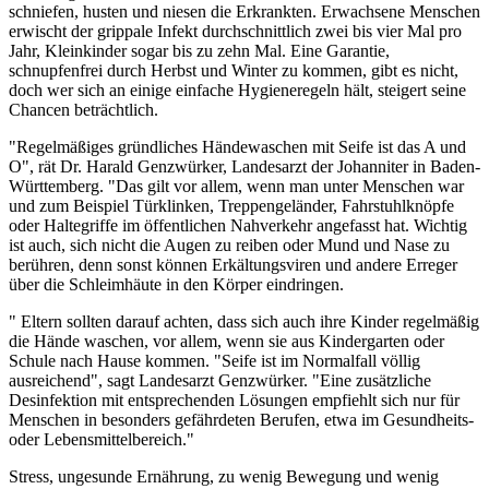
schniefen, husten und niesen die Erkrankten. Erwachsene Menschen
erwischt der grippale Infekt durchschnittlich zwei bis vier Mal pro
Jahr, Kleinkinder sogar bis zu zehn Mal. Eine Garantie,
schnupfenfrei durch Herbst und Winter zu kommen, gibt es nicht,
doch wer sich an einige einfache Hygieneregeln hält, steigert seine
Chancen beträchtlich.
"Regelmäßiges gründliches Händewaschen mit Seife ist das A und
O", rät Dr. Harald Genzwürker, Landesarzt der Johanniter in Baden-
Württemberg. "Das gilt vor allem, wenn man unter Menschen war
und zum Beispiel Türklinken, Treppengeländer, Fahrstuhlknöpfe
oder Haltegriffe im öffentlichen Nahverkehr angefasst hat. Wichtig
ist auch, sich nicht die Augen zu reiben oder Mund und Nase zu
berühren, denn sonst können Erkältungsviren und andere Erreger
über die Schleimhäute in den Körper eindringen.
" Eltern sollten darauf achten, dass sich auch ihre Kinder regelmäßig
die Hände waschen, vor allem, wenn sie aus Kindergarten oder
Schule nach Hause kommen. "Seife ist im Normalfall völlig
ausreichend", sagt Landesarzt Genzwürker. "Eine zusätzliche
Desinfektion mit entsprechenden Lösungen empfiehlt sich nur für
Menschen in besonders gefährdeten Berufen, etwa im Gesundheits-
oder Lebensmittelbereich."
Stress, ungesunde Ernährung, zu wenig Bewegung und wenig