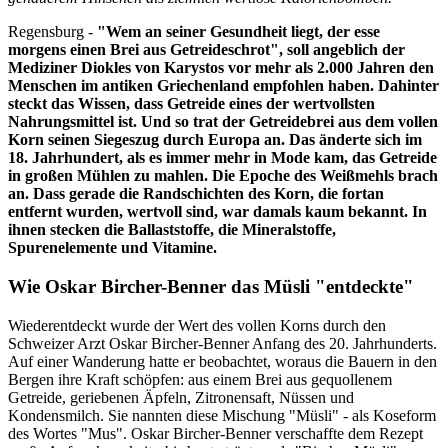
Regensburg -
"Wem an seiner Gesundheit liegt, der esse
morgens einen Brei aus Getreideschrot", soll angeblich der
Mediziner Diokles von Karystos vor mehr als 2.000 Jahren den
Menschen im antiken Griechenland empfohlen haben. Dahinter
steckt das Wissen, dass Getreide eines der wertvollsten
Nahrungsmittel ist. Und so trat der Getreidebrei aus dem vollen
Korn seinen Siegeszug durch Europa an. Das änderte sich im
18. Jahrhundert, als es immer mehr in Mode kam, das Getreide
in großen Mühlen zu mahlen. Die Epoche des Weißmehls brach
an. Dass gerade die Randschichten des Korn, die fortan
entfernt wurden, wertvoll sind, war damals kaum bekannt. In
ihnen stecken die Ballaststoffe, die Mineralstoffe,
Spurenelemente und Vitamine.
Wie Oskar Bircher-Benner das Müsli "entdeckte"
Wiederentdeckt wurde der Wert des vollen Korns durch den
Schweizer Arzt Oskar Bircher-Benner Anfang des 20. Jahrhunderts.
Auf einer Wanderung hatte er beobachtet, woraus die Bauern in den
Bergen ihre Kraft schöpfen: aus einem Brei aus gequollenem
Getreide, geriebenen Äpfeln, Zitronensaft, Nüssen und
Kondensmilch. Sie nannten diese Mischung "Müsli" - als Koseform
des Wortes "Mus". Oskar Bircher-Benner verschaffte dem Rezept