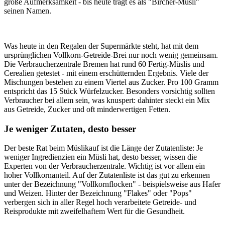
große Aufmerksamkeit - bis heute trägt es als "Bircher-Müsli"
seinen Namen.
Was heute in den Regalen der Supermärkte steht, hat mit dem
ursprünglichen Vollkorn-Getreide-Brei nur noch wenig gemeinsam.
Die Verbraucherzentrale Bremen hat rund 60 Fertig-Müslis und
Cerealien getestet - mit einem erschütternden Ergebnis. Viele der
Mischungen bestehen zu einem Viertel aus Zucker. Pro 100 Gramm
entspricht das 15 Stück Würfelzucker. Besonders vorsichtig sollten
Verbraucher bei allem sein, was knuspert: dahinter steckt ein Mix
aus Getreide, Zucker und oft minderwertigen Fetten.
Je weniger Zutaten, desto besser
Der beste Rat beim Müslikauf ist die Länge der Zutatenliste: Je
weniger Ingredienzien ein Müsli hat, desto besser, wissen die
Experten von der Verbraucherzentrale. Wichtig ist vor allem ein
hoher Vollkornanteil. Auf der Zutatenliste ist das gut zu erkennen
unter der Bezeichnung "Vollkornflocken" - beispielsweise aus Hafer
und Weizen. Hinter der Bezeichnung "Flakes" oder "Pops"
verbergen sich in aller Regel hoch verarbeitete Getreide- und
Reisprodukte mit zweifelhaftem Wert für die Gesundheit.