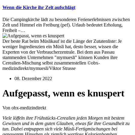
Wenn die Kirche ihr Zelt aufschlägt
Die Campingkirche lädt zu besonderen Ferienerlebnissen zwischen
Zelt und Himmel ein Freiburg (pef). Urlaub bedeutet Erholung,
Freiheit –…
Der beste Rat beim Müslikauf ist die Länge der Zutatenliste: Je
weniger Ingredienzien ein Müsli hat, desto besser, wissen die
Experten von der Verbraucherzentrale. Bei dem aus Passau
stammenden Unternehmen "mymuesli" können Kunden ihre
Cerealien-Mischung selbst zusammenstellen ©obx-
medizindirekt/mymuesli/Viktor Strasse
08. Dezember 2022
Aufgepasst, wenn es knuspert
Von obx-medizindirekt
Viele löffeln ihre Frühstücks-Cerealien jeden Morgen mit bestem
Gewissen und in dem guten Glauben, etwas für ihre Gesundheit zu
tun. Dabei entpuppen sich viele Müsli-Fertigmischungen bei
genauerem Hinsehen als ziemlich wertlose Kalorienbomben.