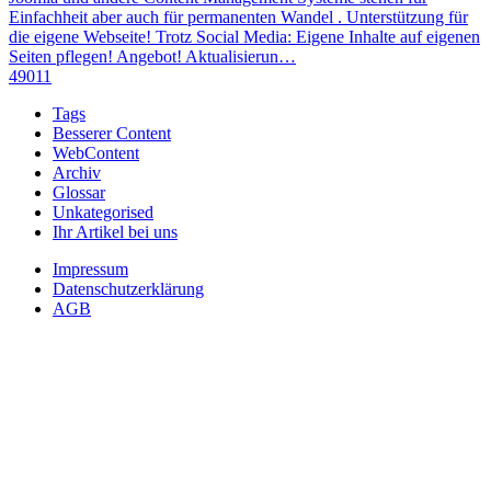
Einfachheit aber auch für permanenten Wandel . Unterstützung für
die eigene Webseite! Trotz Social Media: Eigene Inhalte auf eigenen
Seiten pflegen! Angebot! Aktualisierun…
49011
Tags
Besserer Content
WebContent
Archiv
Glossar
Unkategorised
Ihr Artikel bei uns
Impressum
Datenschutzerklärung
AGB