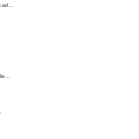
ch auf…
 die…
…