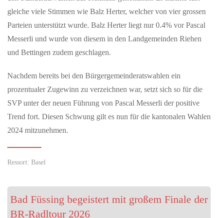
Die Wirtschaftlichkeit des Batteriespeichers in drei Schritten
gleiche viele Stimmen wie Balz Herter, welcher von vier grossen
berechnen Zukunft Altbau: Batteriespeicher sind inzwischen
Parteien unterstützt wurde. Balz Herter liegt nur 0.4% vor Pascal
profitabel. Wer…
Messerli und wurde von diesem in den Landgemeinden Riehen
und Bettingen zudem geschlagen.
MAI 29, 2026
Neue Musterbriefe helfen Passagieren, ihre Rechte
Nachdem bereits bei den Bürgergemeinderatswahlen ein
geltend zu machen
prozentualer Zugewinn zu verzeichnen war, setzt sich so für die
Flugärger im Urlaub? Verspäteter Flug, Annullierung oder
SVP unter der neuen Führung von Pascal Messerli der positive
beschädigtes Gepäck: Viele Reisende wissen nicht, welche Rechte
sie haben – und…
Trend fort. Diesen Schwung gilt es nun für die kantonalen Wahlen
2024 mitzunehmen.
MAI 18, 2026
Erster Grundschul-Robotikwettbewerb im Landkreis
Ressort: Basel
Waldshut begeistert Schülerinnen und Schüler
Waldshut-Tiengen, 18.05.2026 — Robotik, Kreativität und
Teamgeist standen am 5. Mai 2026 im Mittelpunkt: Das
Bad Füssing begeistert mit großem Finale der
Kreismedienzentrum Waldshut…
BR-Radltour 2026