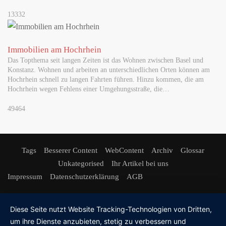
13332
Immobilien am Hochrhein
Das Topthema seit langen Zeiten ist das Wohnen zwischen Basel und
Konstanz. Wohnen und arbeiten an unterschiedlichen Orten können am
Hochrhein schnell zu langen Fahrten führen. Hinzu kommen, die am
Hochrhein wegen Fehlens einer Umgehungsstraße, die…
49464
Tags
Besserer Content
WebContent
Archiv
Glossar
Unkategorised
Ihr Artikel bei uns
Impressum
Datenschutzerklärung
AGB
Diese Seite nutzt Website Tracking-Technologien von Dritten,
um ihre Dienste anzubieten, stetig zu verbessern und