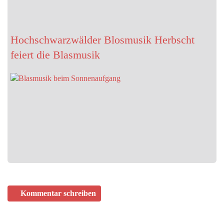
MAI 12, 2026
Wenn die Kirche ihr Zelt aufschlägt
Hochschwarzwälder Blosmusik Herbscht
Die Campingkirche lädt zu besonderen Ferienerlebnissen zwischen
feiert die Blasmusik
Zelt und Himmel ein Freiburg (pef). Urlaub bedeutet Erholung,
Freiheit –…
MAI 19, 2026
Jamal Musiala enthüllt seine Wachsfigur
- Deutschlands Fußball-Hoffnung zum Anfassen Kurz vor dem
nächsten großen Fußball-Sommer bekommt einer der wichtigsten
Hoffnungsträger der…
Kommentar schreiben