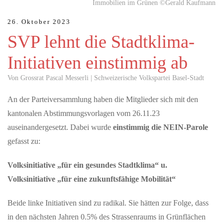
Immobilien im Grünen ©Gerald Kaufmann
S-Bahn - Ein Ja ist ein Signal für die Zukunft der
Region
26. Oktober 2023
Vertreterinnen und Vertreter aus Politik, Wirtschaft und
SVP lehnt die Stadtklima-
Zivilgesellschaft haben heute gemeinsam ihre Unterstützung für
den Bahnknoten…
Initiativen einstimmig ab
Von Grossrat Pascal Messerli | Schweizerische Volkspartei Basel-Stadt
JULI 09, 2026
Public Viewing Schweiz vs. Argentinien – Die
An der Parteiversammlung haben die Mitglieder sich mit den
Fussballnacht in Schaffhausen
kantonalen Abstimmungsvorlagen vom 26.11.23
Erlebe das Spiel Argentinien vs. Schweiz in einmaliger
auseinandergesetzt. Dabei wurde
einstimmig die NEIN-Parole
Atmosphäre beim offiziellen Public Viewing im Munotsaal der
FCS Arena.Freue dich auf…
gefasst zu:
Volksinitiative „für ein gesundes Stadtklima“ u.
MAI 22, 2026
Volksinitiative „für eine zukunftsfähige Mobilität“
Willkommen auf der neuen FCS-Homepage
Der FC Schaffhausen freut sich, seine neue Homepage
Beide linke Initiativen sind zu radikal. Sie hätten zur Folge, dass
präsentieren zu dürfen. Modern, schlicht, übersichtlich und
in den nächsten Jahren 0.5% des Strassenraums in Grünflächen
selbstverständlich in…