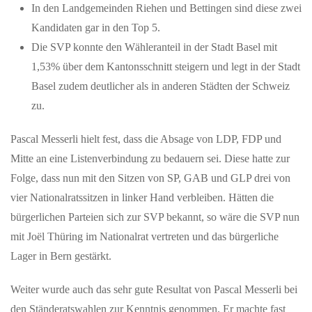
In den Landgemeinden Riehen und Bettingen sind diese zwei
Kandidaten gar in den Top 5.
Die SVP konnte den Wähleranteil in der Stadt Basel mit
1,53% über dem Kantonsschnitt steigern und legt in der Stadt
Basel zudem deutlicher als in anderen Städten der Schweiz
zu.
Pascal Messerli hielt fest, dass die Absage von LDP, FDP und
Mitte an eine Listenverbindung zu bedauern sei. Diese hatte zur
MAI 14, 2026
Zähl mit: Wie viele Wildbienen summen in deinem
Folge, dass nun mit den Sitzen von SP, GAB und GLP drei von
Garten?
vier Nationalratssitzen in linker Hand verbleiben. Hätten die
Wildbiene + Partner ruft am Weltbienentag zur ersten App-
bürgerlichen Parteien sich zur SVP bekannt, so wäre die SVP nun
basierten Wildbienen-Zählung auf Konstanz – Wer gerade
mit Joël Thüring im Nationalrat vertreten und das bürgerliche
aufmerksam durch den Garten…
Lager in Bern gestärkt.
MAI 26, 2026
Weiter wurde auch das sehr gute Resultat von Pascal Messerli bei
Mit dem Solarstromspeicher Geld verdienen
den Ständeratswahlen zur Kenntnis genommen. Er machte fast