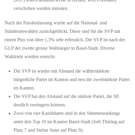
ExtremWasserPartnerschaften helfen Kommunen dabei, sich auf
verschoben werden müssten.
Wasserextreme vorzubereiten Extremwetterereignisse können
jeden Ort treffen. Am…
Nach der Parolenfassung wurde auf die National- und
Ständeratswahlen zurückgeblickt. Diese sind für die SVP mit
einem Plus von über 1,3% sehr erfreulich. Die SVP ist nach der
GLP der zweite grosse Wahlsieger in Basel-Stadt. Diverse
Wahlziele wurden erreicht:
Die SVP ist wieder mit Abstand die wählerstärkste
bürgerliche Partei im Kanton und neu die zweitstärkste Partei
im Kanton.
JUNI 01, 2026
Die SVP hat den Abstand auf die stärkste Partei, die SP,
ZURZACH Care baut die etablierte Rehaklinik
deutlich verringern können.
Limmattal aus
Zwei von vier Kandidaten sind in den Stimmenrankings
Mehr Betten, erweitertes Therapieangebot und neue chefärztliche
unter den Top 10 im Kanton Basel-Stadt (Joël Thüring auf
Leitung stärken die regionale Rehabilitationsversorgung.
ZURZACH Care…
Platz 7 und Stefan Suter auf Platz 9).