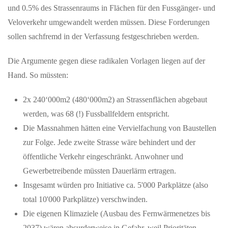
und 0.5% des Strassenraums in Flächen für den Fussgänger- und
Veloverkehr umgewandelt werden müssen. Diese Forderungen
JUNI 02, 2026
sollen sachfremd in der Verfassung festgeschrieben werden.
After-Work-Event in Schloss Bonndorf mit Kunst und
Musik
Die Argumente gegen diese radikalen Vorlagen liegen auf der
Waldshut-Tiengen — Formenreich wie im Rokoko und
Hand. So müssten:
futuristisch wie aus einem Science-Fiction-Film sind die Arbeiten
von Stefan Gross, die…
2x 240‘000m2 (480‘000m2) an Strassenflächen abgebaut
werden, was 68 (!) Fussballfeldern entspricht.
MAI 22, 2026
Die Massnahmen hätten eine Vervielfachung von Baustellen
Auszeichnung für digitale Demokratie-Innovation
zur Folge. Jede zweite Strasse wäre behindert und der
„Wahlkompass“ der Erzdiözese gewinnt Deutschen Preis für
öffentliche Verkehr eingeschränkt. Anwohner und
Onlinekommunikation Freiburg (pef). Großer Erfolg für die
digitale politische…
Gewerbetreibende müssten Dauerlärm ertragen.
Insgesamt würden pro Initiative ca. 5'000 Parkplätze (also
total 10'000 Parkplätze) verschwinden.
MAI 29, 2026
Am 29. Mai 2026 jährt sich die Sturzflut in Braunsbach
Die eigenen Klimaziele (Ausbau des Fernwärmenetzes bis
zum zehnten Mal
2037) wären absurderweise in Gefahr, weil Prioritäten