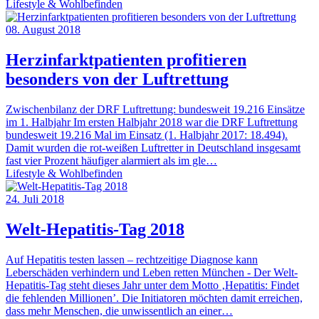
Lifestyle & Wohlbefinden
08. August 2018
Herzinfarktpatienten profitieren
besonders von der Luftrettung
Zwischenbilanz der DRF Luftrettung: bundesweit 19.216 Einsätze
im 1. Halbjahr Im ersten Halbjahr 2018 war die DRF Luftrettung
bundesweit 19.216 Mal im Einsatz (1. Halbjahr 2017: 18.494).
Damit wurden die rot-weißen Luftretter in Deutschland insgesamt
fast vier Prozent häufiger alarmiert als im gle…
Lifestyle & Wohlbefinden
24. Juli 2018
Welt-Hepatitis-Tag 2018
Auf Hepatitis testen lassen – rechtzeitige Diagnose kann
Leberschäden verhindern und Leben retten München - Der Welt-
Hepatitis-Tag steht dieses Jahr unter dem Motto ‚Hepatitis: Findet
die fehlenden Millionen’. Die Initiatoren möchten damit erreichen,
dass mehr Menschen, die unwissentlich an einer…