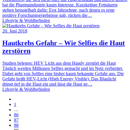
hat die Pharmaindustrie kaum Interesse. Kurzkettige Fettsäuren
stehen beispielhaft dafür: Erst Jahrzehnte, nach denen es erste
positive Forschungsergebnisse gab, rücken die…
Lifestyle & Wohlbefinden
20. Juni 2018
Hautkrebs Gefahr – Wie Selfies die Haut
zerstören
Studien belegen: HEV Licht aus dem Handy zerstört die Haut
Täglich werden Millionen Selfies gemacht und im Netz verbreitet.
Dabei geht von Selfies eine bisher kaum bekannte Gefahr aus. Die
Gefahr heißt HEV-Licht (High Energy Visible). Das Blaulicht
dringt tief in die Haut ein und lässt die Haut ge…
Lifestyle & Wohlbefinden
1
…
86
87
88