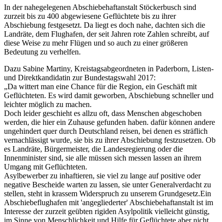
In der nahegelegenen Abschiebehaftanstalt Stöckerbusch sind
zurzeit bis zu 400 abgewiesene Geflüchtete bis zu ihrer
Abschiebung festgesetzt. Da liegt es doch nahe, dachten sich die
Landräte, dem Flughafen, der seit Jahren rote Zahlen schreibt, auf
diese Weise zu mehr Flügen und so auch zu einer größeren
Bedeutung zu verhelfen.
Dazu Sabine Martiny, Kreistagsabgeordneten in Paderborn, Listen-
und Direktkandidatin zur Bundestagswahl 2017:
„Da wittert man eine Chance für die Region, ein Geschäft mit
Geflüchteten. Es wird damit geworben, Abschiebung schneller und
leichter möglich zu machen.
Doch leider geschieht es allzu oft, dass Menschen abgeschoben
werden, die hier ein Zuhause gefunden haben. dafür können andere
ungehindert quer durch Deutschland reisen, bei denen es sträflich
vernachlässigt wurde, sie bis zu ihrer Abschiebung festzusetzen. Ob
es Landräte, Bürgermeister, die Landesregierung oder die
Innenminister sind, sie alle müssen sich messen lassen an ihrem
Umgang mit Geflüchteten.
Asylbewerber zu inhaftieren, sie viel zu lange auf positive oder
negative Bescheide warten zu lassen, sie unter Generalverdacht zu
stellen, steht in krassem Widerspruch zu unserem Grundgesetz.Ein
Abschiebeflughafen mit 'angegliederter' Abschiebehaftanstalt ist im
Interesse der zurzeit geübten rigiden Asylpolitik vielleicht günstig,
im Sinne von Menschlichkeit und Hilfe für Geflüchtete aber nicht.