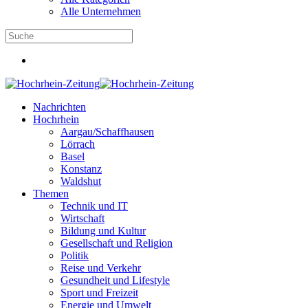
Alle Unternehmen
Nachrichten
Hochrhein
Aargau/Schaffhausen
Lörrach
Basel
Konstanz
Waldshut
Themen
Technik und IT
Wirtschaft
Bildung und Kultur
Gesellschaft und Religion
Politik
Reise und Verkehr
Gesundheit und Lifestyle
Sport und Freizeit
Energie und Umwelt