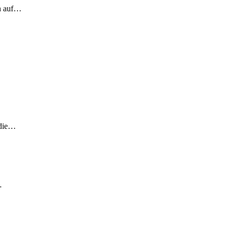
ch auf…
 die…
…