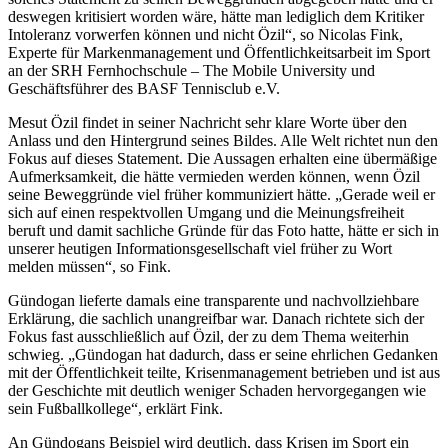
deswegen kritisiert worden wäre, hätte man lediglich dem Kritiker
Intoleranz vorwerfen können und nicht Özil“, so Nicolas Fink,
Experte für Markenmanagement und Öffentlichkeitsarbeit im Sport
an der SRH Fernhochschule – The Mobile University und
Geschäftsführer des BASF Tennisclub e.V.
Mesut Özil findet in seiner Nachricht sehr klare Worte über den
Anlass und den Hintergrund seines Bildes. Alle Welt richtet nun den
Fokus auf dieses Statement. Die Aussagen erhalten eine übermäßige
Aufmerksamkeit, die hätte vermieden werden können, wenn Özil
seine Beweggründe viel früher kommuniziert hätte. „Gerade weil er
sich auf einen respektvollen Umgang und die Meinungsfreiheit
beruft und damit sachliche Gründe für das Foto hatte, hätte er sich in
unserer heutigen Informationsgesellschaft viel früher zu Wort
melden müssen“, so Fink.
Gündogan lieferte damals eine transparente und nachvollziehbare
Erklärung, die sachlich unangreifbar war. Danach richtete sich der
Fokus fast ausschließlich auf Özil, der zu dem Thema weiterhin
schwieg. „Gündogan hat dadurch, dass er seine ehrlichen Gedanken
mit der Öffentlichkeit teilte, Krisenmanagement betrieben und ist aus
der Geschichte mit deutlich weniger Schaden hervorgegangen wie
sein Fußballkollege“, erklärt Fink.
An Gündogans Beispiel wird deutlich, dass Krisen im Sport ein